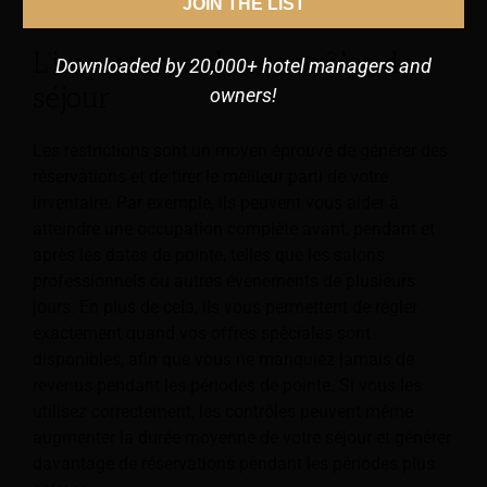
travail et respectez-le.
JOIN THE LIST
L’importance des contrôles de
Downloaded by 20,000+ hotel managers and
séjour
owners!
Les restrictions sont un moyen éprouvé de générer des
réservations et de tirer le meilleur parti de votre
inventaire. Par exemple, ils peuvent vous aider à
atteindre une occupation complète avant, pendant et
après les dates de pointe, telles que les salons
professionnels ou autres événements de plusieurs
jours. En plus de cela, ils vous permettent de régler
exactement quand vos offres spéciales sont
disponibles, afin que vous ne manquiez jamais de
revenus pendant les périodes de pointe. Si vous les
utilisez correctement, les contrôles peuvent même
augmenter la durée moyenne de votre séjour et générer
davantage de réservations pendant les périodes plus