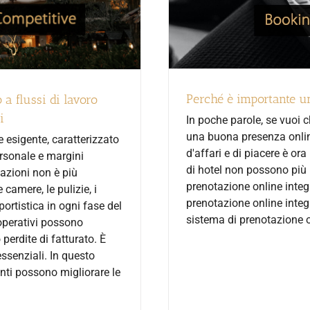
Perché è importante un
 a flussi di lavoro
i
In poche parole, se vuoi c
una buona presenza onlin
 esigente, caratterizzato
d'affari e di piacere è ora
ersonale e margini
di hotel non possono più 
tazioni non è più
prenotazione online integ
 camere, le pulizie, i
prenotazione online integr
ortistica in ogni fase del
sistema di prenotazione o
 operativi possono
perdite di fatturato. È
ssenziali. In questo
enti possono migliorare le