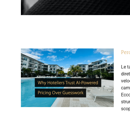
Perc
Le t
dire
velo
camb
Ecco
stru
scop