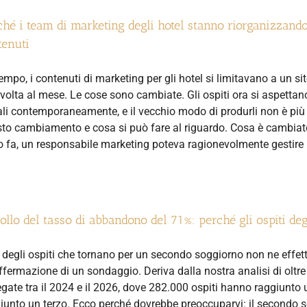
hé i team di marketing degli hotel stanno riorganizzando 
tenuti
empo, i contenuti di marketing per gli hotel si limitavano a un s
volta al mese. Le cose sono cambiate. Gli ospiti ora si aspettano
li contemporaneamente, e il vecchio modo di produrli non è più 
to cambiamento e cosa si può fare al riguardo. Cosa è cambiato n
 fa, un responsabile marketing poteva ragionevolmente gestire l'
rollo del tasso di abbandono del 71%: perché gli ospiti de
degli ospiti che tornano per un secondo soggiorno non ne effett
ffermazione di un sondaggio. Deriva dalla nostra analisi di oltre 
egate tra il 2024 e il 2026, dove 282.000 ospiti hanno raggiun
iunto un terzo. Ecco perché dovrebbe preoccuparvi: il secondo s