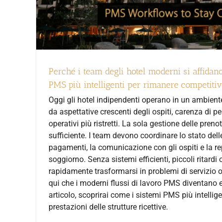
Perché i team degli hotel moderni si affidano
PMS più intelligenti per rimanere competitiv
Oggi gli hotel indipendenti operano in un ambiente
da aspettative crescenti degli ospiti, carenza di p
operativi più ristretti. La sola gestione delle preno
sufficiente. I team devono coordinare lo stato delle
pagamenti, la comunicazione con gli ospiti e la rep
soggiorno. Senza sistemi efficienti, piccoli ritardi
rapidamente trasformarsi in problemi di servizio o 
qui che i moderni flussi di lavoro PMS diventano e
articolo, scoprirai come i sistemi PMS più intellig
prestazioni delle strutture ricettive.