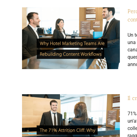
Perc
con
Un t
una 
cana
ques
anno
Il c
71% 
un'a
coll
ragg