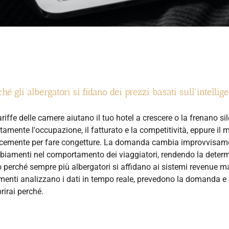
hé gli albergatori si fidano dei prezzi basati sull'intellig
ariffe delle camere aiutano il tuo hotel a crescere o la frenano 
ttamente l'occupazione, il fatturato e la competitività, eppure i
cemente per fare congetture. La domanda cambia improvvisamen
iamenti nel comportamento dei viaggiatori, rendendo la determ
 perché sempre più albergatori si affidano ai sistemi revenue man
menti analizzano i dati in tempo reale, prevedono la domanda e 
rirai perché.