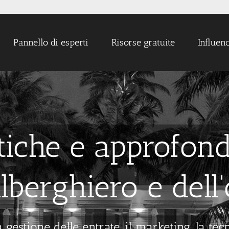
Pannello di esperti
Risorse gratuite
Influen
ttiche e approfon
lberghiero e dell'
gestione delle entrate, il marketing, la tec