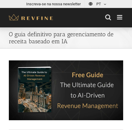
Skip
Inscreva-se na nossa newsletter
PT
to
content
O guia definitivo para gerenciamento de
receita baseado em IA
View
Larger
Image