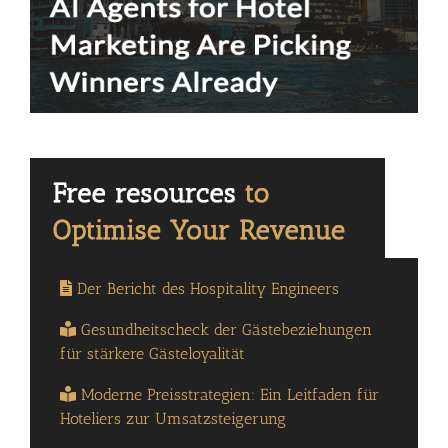
Der Bericht des Hospitality Engineers
Gesundheitscheck der Gästebeziehungen
für stärkere Gästeloyalität
Moderne Preisstrategien: Ein Leitfaden für
Hoteliers zur Umsatzsteigerung