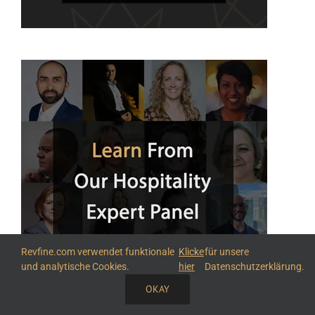
Revfine.com verwendet funktionale
Klicke
für unsere
und analytische Cookies.
hier
Datenschutzerklärung.
OKAY
TEILE DIESEN ARTIKEL