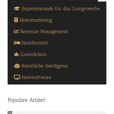
Expertenrunde für das Gastgewerbe
Hotelmarketing
Revenue Management
Hotelbetrieb
Gasterlebnis
Künstliche Intelligenz
Hotelsoftware
Populäre Artikel: