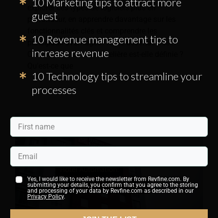
10 Marketing tips to attract more
explorer ces types de logiciels plus en
guest
profondeur, en apprendre davantage sur les
fonctionnalités clés et comprendre les
10 Revenue management tips to
principaux avantages. Table des matières :
increase revenue
Comment l’industrie hôtelière est-elle définie ?
Qu'est-ce que
10 Technology tips to streamline your
processes
Yes, I would like to receive the newsletter from Revfine.com. By
submitting your details, you confirm that you agree to the storing
and processing of your data by Revfine.com as described in our
Privacy Policy
.