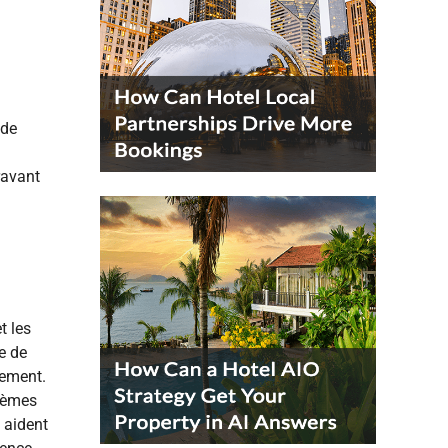
 de
ravant
t les
e de
uement.
stèmes
i aident