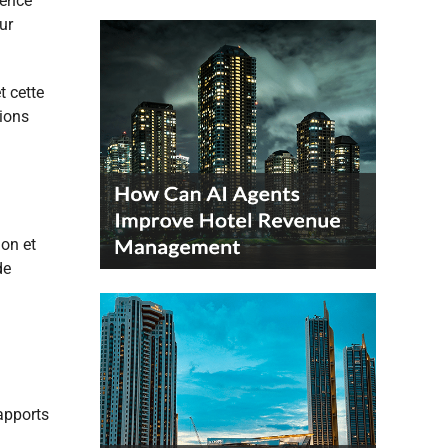
ience
ur
t cette
tions
ion et
de
apports