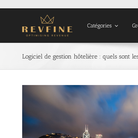
Skip
to
content
Catégories
Gr
Logiciel de gestion hôtelière : quels sont l
View
Larger
Image