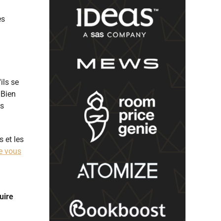
es
ils se
 Bien
es
 et les
e vous
uire