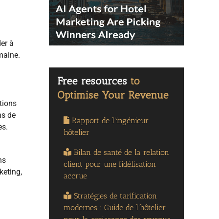
er à
maine.
ations
ns de
Rapport de l'ingénieur
es.
hôtelier
Bilan de santé de la relation
ns
client pour une fidélisation
keting,
accrue
Stratégies de tarification
modernes : Guide de l'hôtelier