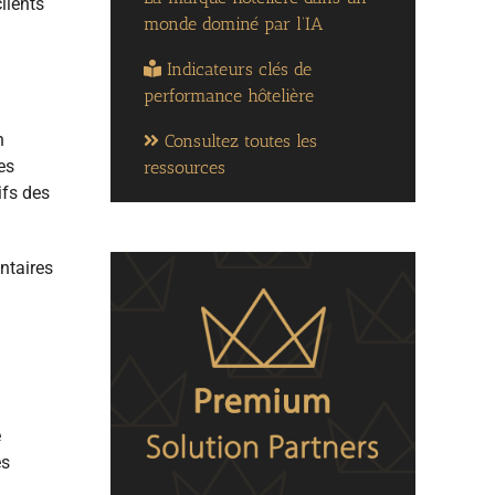
lients
monde dominé par l’IA
Indicateurs clés de
performance hôtelière
n
Consultez toutes les
es
ressources
ifs des
entaires
e
es