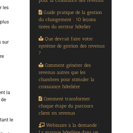
pour la croissance des revenus
r les
Guide pratique de la gestion
du changement : 10 leçons
 plus
tirées du secteur hôtelier
Que devrait faire votre
s sur
système de gestion des revenus
?
re
Comment générer des
revenus autres que les
chambres pour stimuler la
croissance hôtelière
nt la
Comment transformer
 de
chaque étape du parcours
client en revenus
tant le
Webinaire à la demande :
La marque hôtelière dans un