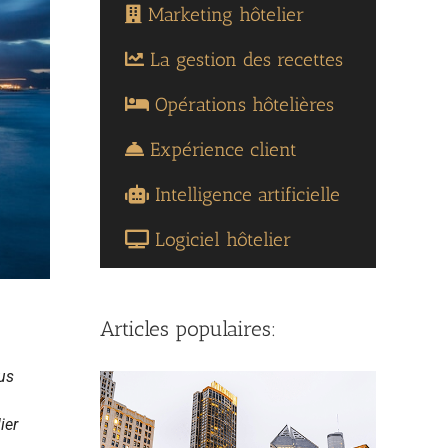
Marketing hôtelier
La gestion des recettes
Opérations hôtelières
Expérience client
Intelligence artificielle
Logiciel hôtelier
Articles populaires:
us
ier