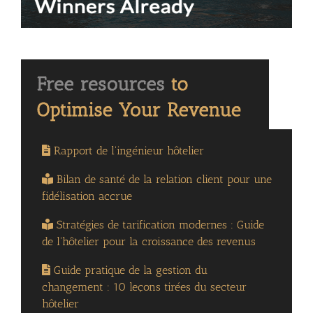
Rapport de l'ingénieur hôtelier
Bilan de santé de la relation client pour une
fidélisation accrue
Stratégies de tarification modernes : Guide
de l'hôtelier pour la croissance des revenus
Guide pratique de la gestion du
changement : 10 leçons tirées du secteur
hôtelier