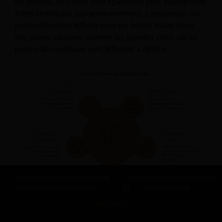
En général, les hôtels sont également plus susceptibles
d'être limités par leur environnement. L'expansion est
particulièrement difficile pour les hôtels situés dans
des zones urbaines, comme les grandes villes, où les
permis de construire sont difficiles à obtenir.
Revfine.com utilise des cookies
Cliquez
pour notre politique de
fonctionnels et analytiques.
ici
confidentialité.
D'ACCORD
PARTAGEZ CETTE CONNAISSANCE