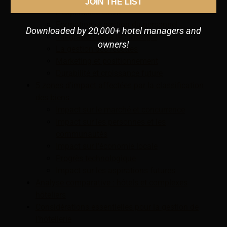
les complexes hôteliers
JOIN THE LIST
L'expérience client
Formation et gestion du personnel
Downloaded by 20,000+ hotel managers and
Intégration de la technologie
owners!
La gestion des recettes
Marketing et positionnement
Durabilité et croissance future
5 zones d'impact affectées par la classification
des biens
Impact sur le marché et concurrence
Impact sur les personnes et les
communautés
Impact sur l'économie locale
Progrès technologique
Impact sur les aspirations futures
Analyse comparative : hôtels et complexes
hôteliers
Considérations essentielles pour la gestion de
l’hôtellerie