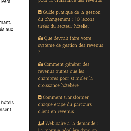
pour la croissance des revenus
ivers
Guide pratique de la gestion
du changement : 10 leçons
amant.
tirées du secteur hôtelier
vés aux
Que devrait faire votre
système de gestion des revenus
?
Comment générer des
revenus autres que les
chambres pour stimuler la
croissance hôtelière
Comment transformer
 hôtels
chaque étape du parcours
ensent
client en revenus
Webinaire à la demande :
La marque hôtelière dans un