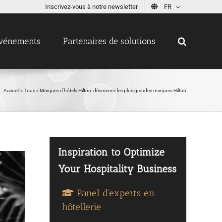
Inscrivez-vous à notre newsletter
FR
vénements
Partenaires de solutions
Accueil
»
Tous
»
Marques d'hôtels Hilton: découvrez les plus grandes marques Hilton
Panel d'experts en
hôtellerie