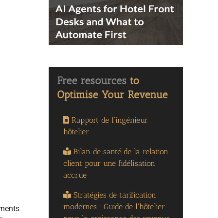
Rapport de l'ingénieur
hôtelier
Bilan de santé de la relation
client pour une fidélisation
accrue
Stratégies de tarification
modernes : Guide de l'hôtelier
ements