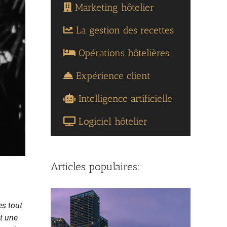
Marketing hôtelier
La gestion des recettes
Opérations hôtelières
Expérience client
Intelligence artificielle
Logiciel hôtelier
Articles populaires:
es tout
nt une