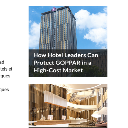
rad
tels et
arques
rques