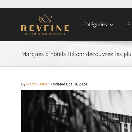
Skip
to
content
Catégories
Gr
Marques d'hôtels Hilton: découvrez les pl
By
Martijn Barten
, Updated Oct 18, 2024
View
Larger
Image