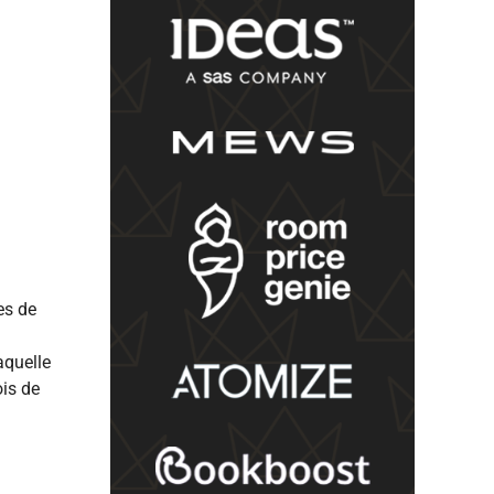
es de
aquelle
ois de