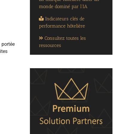
monde dominé par l’IA
Indicateurs clés de
performance hôtelière
Consultez toutes les
a portée
ressources
ites