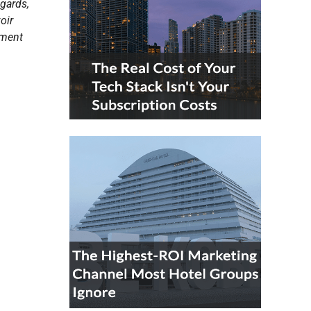
égards,
oir
mment