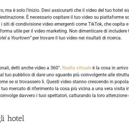
 ma è solo l'inizio. Devi assicurarti che il video del tuo hotel si
 destinazione. È necessario ospitare il tuo video su piattaforme s
 siti di condivisione video emergenti come TikTok, che ospita e
aforma utile per il video marketing. Non dimenticare di includere 
otel a Yourtown”
per trovare il tuo video nei risultati di ricerca.
e
onali, detti anche video a 360°.
Realta virtuale
è la cosa in arrivo
 al tuo pubblico di dare uno sguardo più coinvolgente alle struttu
me se si trovassero lì. Questi video stanno crescendo in popolar
al tuo mercato di riferimento la cosa più vicina a una vera visita i
oinvolge davvero i tuoi spettatori, catturando la loro attenzione 
li hotel