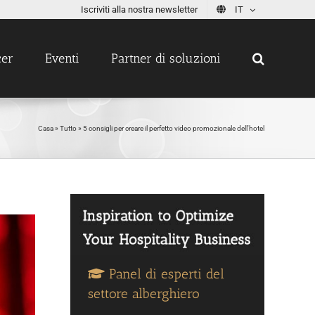
Iscriviti alla nostra newsletter
IT
cer
Eventi
Partner di soluzioni
Casa
»
Tutto
»
5 consigli per creare il perfetto video promozionale dell'hotel
Panel di esperti del
settore alberghiero