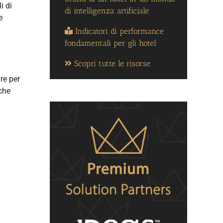
i di
di intelligenza artificiale
e
Indicatori di performance
fondamentali per gli hotel
Scopri tutte le risorse
re per
 che