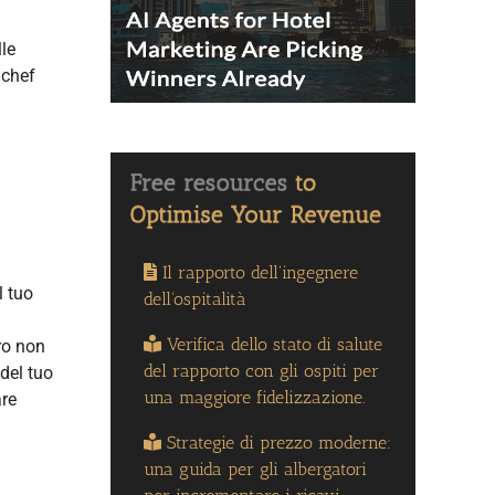
lle
 chef
Il rapporto dell'ingegnere
l tuo
dell'ospitalità
Verifica dello stato di salute
ro non
del rapporto con gli ospiti per
del tuo
una maggiore fidelizzazione.
are
Strategie di prezzo moderne:
una guida per gli albergatori