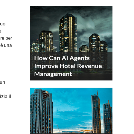
tuo
a
re per
 è una
 un
zia il