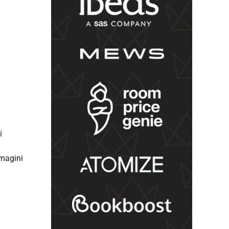
i
mmagini