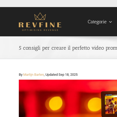
Skip
to
content
Categorie
5 consigli per creare il perfetto video prom
By
Martijn Barten
, Updated Sep 18, 2025
View
Larger
Image