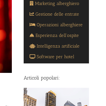
Marketing alberghiero
Gestione delle entrate
Operazioni alberghiere
Esperienza dell'ospite
Intelligenza artificiale
Software per hotel
Articoli popolari: