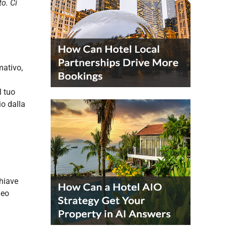
o. Ci
mativo,
l tuo
io dalla
chiave
deo