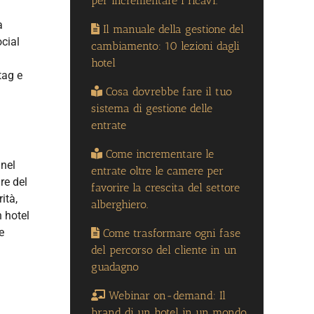
per incrementare i ricavi.
a
Il manuale della gestione del
ocial
cambiamento: 10 lezioni dagli
hotel
tag e
Cosa dovrebbe fare il tuo
sistema di gestione delle
entrate
Come incrementare le
 nel
entrate oltre le camere per
re del
favorire la crescita del settore
ità,
alberghiero.
n hotel
e
Come trasformare ogni fase
del percorso del cliente in un
guadagno
Webinar on-demand: Il
brand di un hotel in un mondo