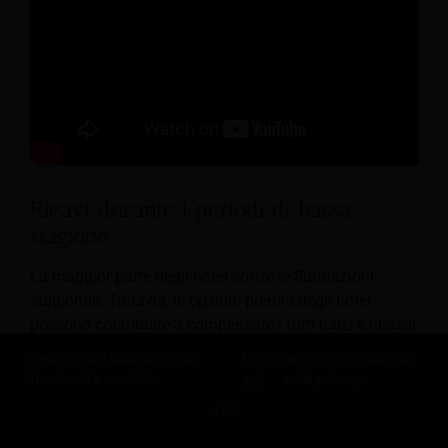
Ricavi durante i periodi di bassa
stagione
La maggior parte degli hotel soffre le fluttuazioni
stagionali. Tuttavia, le opzioni premio degli hotel
possono contribuire a compensare i forti rialzi e ribassi
influenzando la domanda. È possibile utilizzare i
Revfine.com utilizza cookie
Clicca
per la nostra politica
programmi fedeltà degli hotel per aggiungere ulteriori
funzionali e analitici.
qui
sulla privacy.
incentivi che stimoleranno la domanda durante le
OK
stagioni più basse. Offerte esclusive, moltiplicatori
CONDIVIDI QUESTA CONOSCENZA
disponibili solo in periodi specifici, requisiti ridotti per il