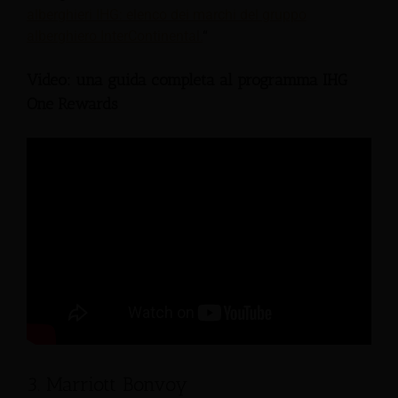
alberghieri IHG: elenco dei marchi del gruppo
alberghiero InterContinental.
“
Video: una guida completa al programma IHG
One Rewards
3. Marriott Bonvoy