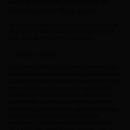
alberghieri per aumentare la
fidelizzazione degli ospiti
Uno dei modi migliori per scoprire i numerosi vantaggi
dei programmi fedeltà alberghieri è vederli in azione.
Ecco alcuni degli esempi più significativi:
1. World of Hyatt
Il programma World of Hyatt è particolarmente degno
di nota per i suoi obiettivi facili da raggiungere. Anche i
viaggiatori occasionali possono raggiungere lo status
Elite e i punti vengono assegnati in modo piuttosto
generoso attraverso diversi sistemi. Spa, ristoranti,
carte di credito e servizi aerei affiliati possono tutti
fornire punti. I premi includono upgrade della camera,
esperienze esclusive e garanzie di check-out
posticipato. L'elemento più importante da ricordare è
che il programma World of Hyatt dimostra come la