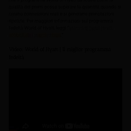
qualità dei premi possa superare la quantità quando si
creano connessioni reali e si generano prenotazioni
ripetute. Per maggiori informazioni sul programma
fedeltà World of Hyatt, leggi
“
Marchi di hotel Hyatt:
scopri tutti i marchi Hyatt
.”
Video: World of Hyatt | Il miglior programma
fedeltà