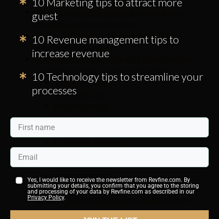
10 Marketing tips to attract more
Cos'è un programma fedeltà alberghiero?
Perché i programmi fedeltà alberghieri sono
guest
importanti per la tua struttura?
Fattori chiave per un programma fedeltà
10 Revenue management tips to
alberghiero di successo
increase revenue
I 10 migliori programmi fedeltà alberghieri per
aumentare la fidelizzazione degli ospiti
10 Technology tips to streamline your
Mondo di Hyatt
processes
Premi IHG One
Marriott Bonvoy
Hilton Onori
Premi Wyndham
Premi Best Western
Accor Live Limitless (TUTTI)
Privilegi di scelta
Premi Radisson
Yes, I would like to receive the newsletter from Revfine.com. By
submitting your details, you confirm that you agree to the storing
Sonesta Travel Pass
and processing of your data by Revfine.com as described in our
Privacy Policy
.
Vantaggi dell'implementazione di programmi
fedeltà alberghieri