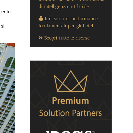
di intelligenza artificiale
centri
Indicatori di performance
fondamentali per gli hotel
 si
Scopri tutte le risorse