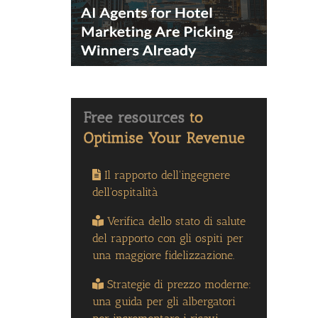
Il rapporto dell'ingegnere
dell'ospitalità
Verifica dello stato di salute
del rapporto con gli ospiti per
una maggiore fidelizzazione.
Strategie di prezzo moderne:
una guida per gli albergatori