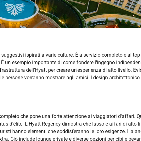
uggestivi ispirati a varie culture. È a servizio completo e al top
ori. È un esempio importante di come fondere l'ingegno indipende
frastruttura dell'Hyatt per creare un'esperienza di alto livello. Ev
le persone vorranno mostrare agli amici il design architettonico
completo che pone una forte attenzione ai viaggiatori d'affari. 
tus d'élite. L'Hyatt Regency dimostra che lusso e affari di alto li
i turisti hanno elementi che soddisferanno le loro esigenze. Ha a
tra. Ciò include lounge private e diverse opzioni per cibi e beva