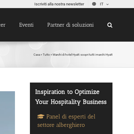
Iscriviti alla nostra newsletter
IT
cer
Eventi
Partner di soluzioni
Casa
»
Tutto
»
Marchi di hotel Hyatt: scopri tutti i marchi Hyatt
Panel di esperti del
settore alberghiero