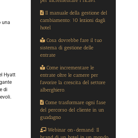
per incrementare i ricavi.
Il manuale della gestione del
cambiamento: 10 lezioni dagli
o una
hotel
Cosa dovrebbe fare il tuo
sistema di gestione delle
entrate
Come incrementare le
el Hyatt
entrate oltre le camere per
egante
favorire la crescita del settore
e di
alberghiero.
evoli.
Come trasformare ogni fase
del percorso del cliente in un
guadagno
Webinar on-demand: Il
brand di un hotel in un mondo