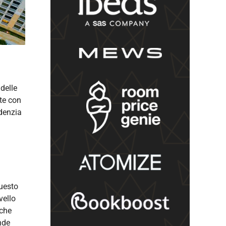
 delle
nte con
idenzia
Questo
vello
nche
nde