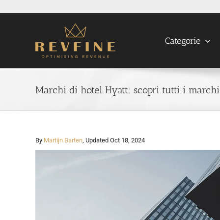
Skip
to
content
Categorie
Marchi di hotel Hyatt: scopri tutti i march
By
Martijn Barten
, Updated Oct 18, 2024
View
Larger
Image