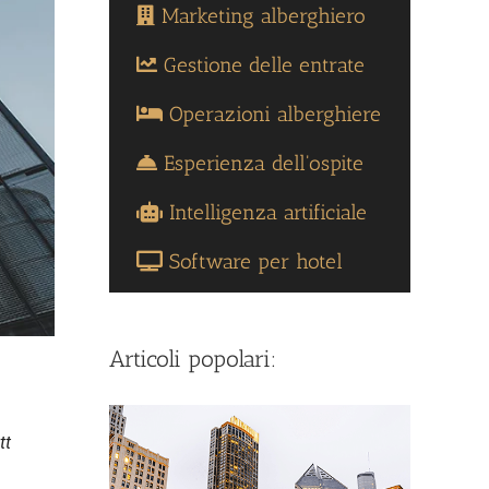
Marketing alberghiero
Gestione delle entrate
Operazioni alberghiere
Esperienza dell'ospite
Intelligenza artificiale
Software per hotel
Articoli popolari:
tt