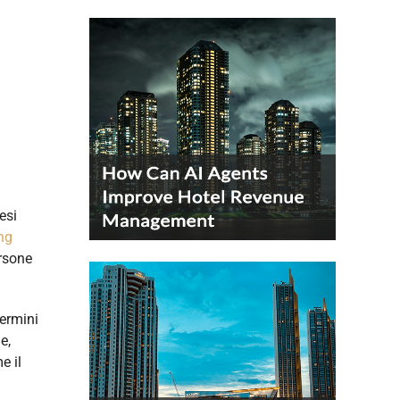
esi
ng
ersone
termini
e,
e il