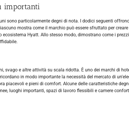
ù importanti
ni sono particolarmente degni di nota. I dodici seguenti offron
. Ciascuno mostra come il marchio può essere sfruttato per creare
o ecosistema Hyatt. Allo stesso modo, dimostrano come i prezzi
fidabile.
ni, svago e altre attività su scala ridotta. È uno dei marchi di hot
att ricordano in modo importante la necessità del mercato di un'el
ora piacevoli e pieni di comfort. Alcune delle caratteristiche degn
, luoghi importanti, spazi di lavoro flessibili e camere confort