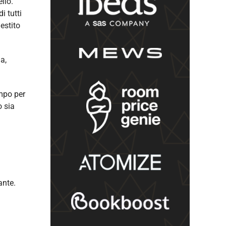
llo.
i tutti
gestito
a,
empo per
o sia
ante.