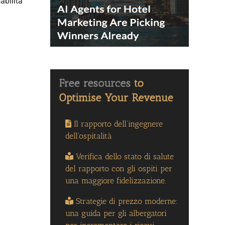
abilità
Il rapporto dell'ingegnere
dell'ospitalità
Verifica dello stato di salute
del rapporto con gli ospiti per
una maggiore fidelizzazione.
Strategie di prezzo moderne:
una guida per gli albergatori