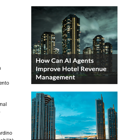
a
mento
 mal
o
ardino