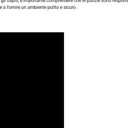
r gli ospiti, è importante comprendere che le pulizie sono respons
re a fornire un ambiente pulito e sicuro .