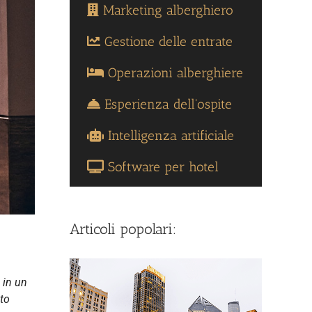
Marketing alberghiero
Gestione delle entrate
Operazioni alberghiere
Esperienza dell'ospite
Intelligenza artificiale
Software per hotel
Articoli popolari:
 in un
sto