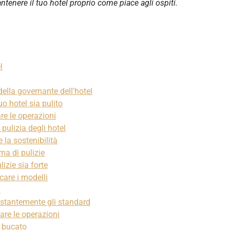
ntenere il tuo hotel proprio come piace agli ospiti.
l
 della governante dell'hotel
uo hotel sia pulito
are le operazioni
a pulizia degli hotel
 la sostenibilità
ma di pulizie
izie sia forte
icare i modelli
i
costantemente gli standard
zare le operazioni
l bucato