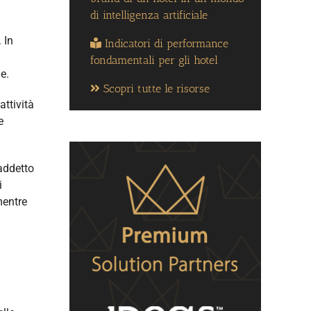
di intelligenza artificiale
. In
Indicatori di performance
fondamentali per gli hotel
e.
Scopri tutte le risorse
attività
e
 addetto
i
mentre