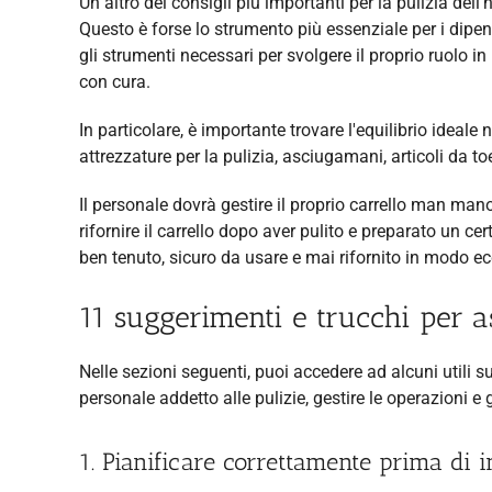
Un altro dei consigli più importanti per la pulizia dell'
Questo è forse lo strumento più essenziale per i dipend
gli strumenti necessari per svolgere il proprio ruolo in 
con cura.
In particolare, è importante trovare l'equilibrio ideale
attrezzature per la pulizia, asciugamani, articoli da toel
Il personale dovrà gestire il proprio carrello man man
rifornire il carrello dopo aver pulito e preparato un c
ben tenuto, sicuro da usare e mai rifornito in modo ecc
11 suggerimenti e trucchi per ass
Nelle sezioni seguenti, puoi accedere ad alcuni utili su
personale addetto alle pulizie, gestire le operazioni e 
1. Pianificare correttamente prima di i