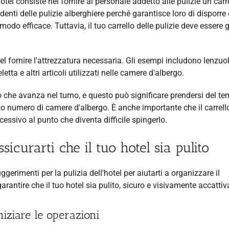
hotel consiste nel fornire al personale addetto alle pulizie un carre
enti delle pulizie alberghiere perché garantisce loro di disporre d
modo efficace. Tuttavia, il tuo carrello delle pulizie deve essere 
 nel fornire l'attrezzatura necessaria. Gli esempi includono lenzuol
etta e altri articoli utilizzati nelle camere d'albergo.
o che avanza nel turno, e questo può significare prendersi del t
erto numero di camere d'albergo. È anche importante che il carrell
essivo al punto che diventa difficile spingerlo.
icurarti che il tuo hotel sia pulito
ggerimenti per la pulizia dell'hotel per aiutarti a organizzare il
garantire che il tuo hotel sia pulito, sicuro e visivamente accattiv
niziare le operazioni