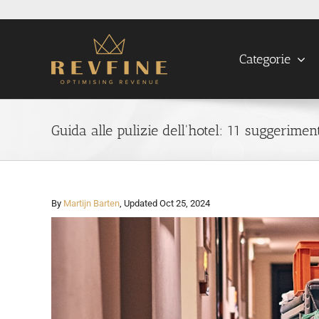
Skip
to
content
Categorie
Guida alle pulizie dell'hotel: 11 suggeriment
By
Martijn Barten
, Updated Oct 25, 2024
View
Larger
Image