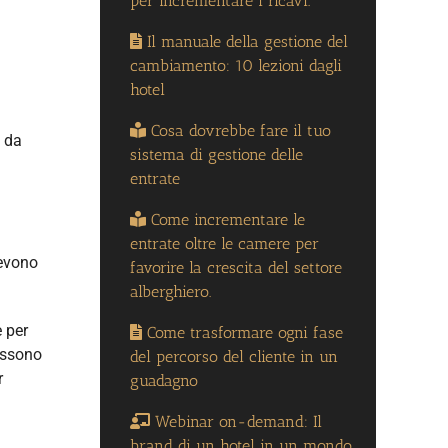
per incrementare i ricavi.
Il manuale della gestione del
cambiamento: 10 lezioni dagli
hotel
Cosa dovrebbe fare il tuo
o da
sistema di gestione delle
entrate
Come incrementare le
entrate oltre le camere per
devono
favorire la crescita del settore
alberghiero.
e per
Come trasformare ogni fase
ossono
del percorso del cliente in un
r
guadagno
Webinar on-demand: Il
brand di un hotel in un mondo