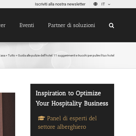
Iscriviti alla nostra newsletter
IT
cer
Eventi
Partner di soluzioni
Casa
»
Tutto
»
Guida alle pulizie dell'hotel: 11 suggerimenti e trucchi per pulire il tuo hotel
Panel di esperti del
settore alberghiero