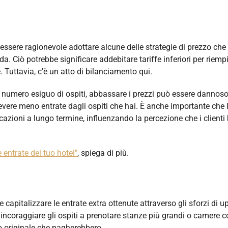
ssere ragionevole adottare alcune delle strategie di prezzo che
a. Ciò potrebbe significare addebitare tariffe inferiori per riempi
. Tuttavia, c'è un atto di bilanciamento qui.
numero esiguo di ospiti, abbassare i prezzi può essere dannoso,
icevere meno entrate dagli ospiti che hai. È anche importante che 
icazioni a lungo termine, influenzando la percezione che i client
 entrate del tuo hotel"
, spiega di più.
capitalizzare le entrate extra ottenute attraverso gli sforzi di up
o incoraggiare gli ospiti a prenotare stanze più grandi o camere 
zo originale che pagherebbero.