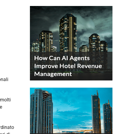
onali
 molti
he
rdinato