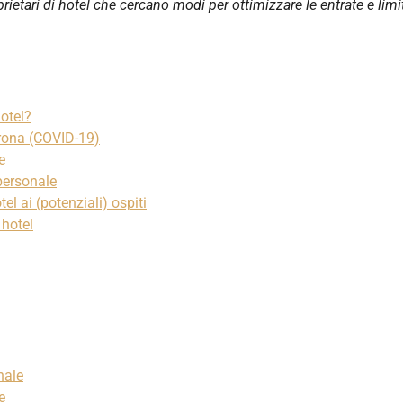
rietari di hotel che cercano modi per ottimizzare le entrate e limit
hotel?
Corona (COVID-19)
e
 personale
el ai (potenziali) ospiti
 hotel
nale
e