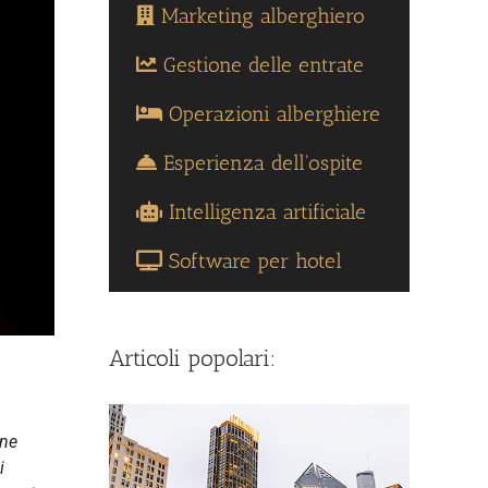
Marketing alberghiero
Gestione delle entrate
Operazioni alberghiere
Esperienza dell'ospite
Intelligenza artificiale
Software per hotel
Articoli popolari:
 ne
i