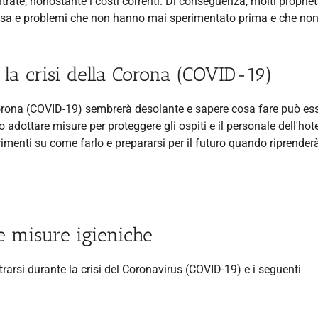
trate, nonostante i costi correnti. Di conseguenza, molti propriet
cassa e problemi che non hanno mai sperimentato prima e che no
e la crisi della Corona (COVID-19)
rus Corona (COVID-19) sembrerà desolante e sapere cosa fare può es
o adottare misure per proteggere gli ospiti e il personale dell'hote
rimenti su come farlo e prepararsi per il futuro quando riprenderà
e misure igieniche
trarsi durante la crisi del Coronavirus (COVID-19) e i seguenti