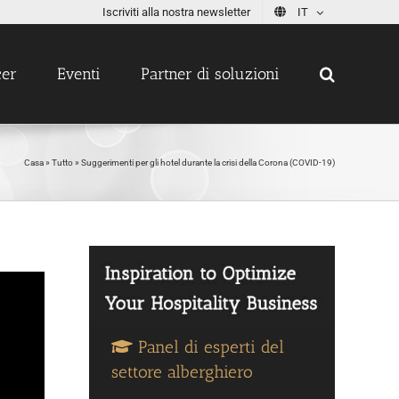
Iscriviti alla nostra newsletter
IT
cer
Eventi
Partner di soluzioni
Casa
»
Tutto
»
Suggerimenti per gli hotel durante la crisi della Corona (COVID-19)
Panel di esperti del
settore alberghiero