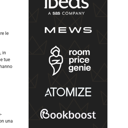
re le
 in
le tue
i hanno
-
con una