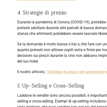
4. Strategie di prezzo
Durante la pandemia di Corona (COVID-19), potrebbe e
potresti adottare durante altri periodi di bassa domand
stanze che altrimenti potrebbero essere lasciate libere
Se la domanda è molto bassa e hai a che fare con un 
quanto potresti non attirare ospiti extra e finire per r
decisioni sui prezzi durante la crisi non abbiano impl
del tuo hotel.
Il nostro articolo,
"Strategie di prezzo per aumentare le
5. Up-Selling e Cross-Selling
Laddove le vendite sono ancora possibili, è importante 
selling e cross-selling. Esempi di up-selling includon
vista migliore, che puoi vendere loro per più del prez