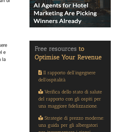
ari di
n
sere
l e
 la
Il rapporto dell'ingegnere
dell'ospitalità
Verifica dello stato di salute
del rapporto con gli ospiti per
una maggiore fidelizzazione.
Strategie di prezzo moderne:
una guida per gli albergatori