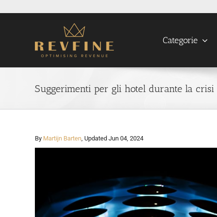
Skip
to
content
Categorie
Suggerimenti per gli hotel durante la cris
By
Martijn Barten
, Updated Jun 04, 2024
View
Larger
Image