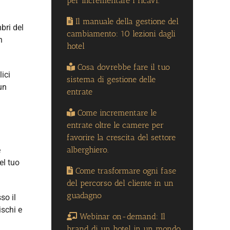
per incrementare i ricavi.
Il manuale della gestione del
bri del
cambiamento: 10 lezioni dagli
n
hotel
Cosa dovrebbe fare il tuo
lici
sistema di gestione delle
un
entrate
Come incrementare le
entrate oltre le camere per
favorire la crescita del settore
alberghiero.
e
el tuo
Come trasformare ogni fase
del percorso del cliente in un
guadagno
so il
ischi e
Webinar on-demand: Il
brand di un hotel in un mondo