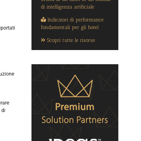
di intelligenza artificiale
Indicatori di performance
fondamentali per gli hotel
portati
Scopri tutte le risorse
buzione
urare
 di