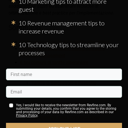
10 Marketing tips to attract more
soddisfatti gli ospiti ed esaminare tecniche di
guest
ottimizzazione e best practice per l'implementazione.
10 Revenue management tips to
Sommario:
increase revenue
Comprendere il ruolo delle tariffe alberghiere
10 Technology tips to streamline your
L'importanza delle tariffe alberghiere per il
processes
Revenue Management
6 tipi comuni di tariffe alberghiere
Tariffa base della camera
Costi per servizi e resort
Tariffe di parcheggio e trasporto
Tariffe di check-in e check-out
Spese accessorie e di servizio
Tasse e oneri regolamentari
Yes, I would like to receive the newsletter from Revfine.com. By
submitting your details, you confirm that you agree to the storing
Come gestire efficacemente le tariffe alberghiere
and processing of your data by Revfine.com as described in our
Privacy Policy
.
Trasparenza nella comunicazione
Struttura tariffaria alberghiera efficace