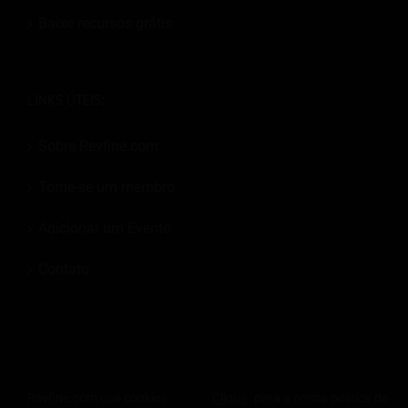
Baixe recursos grátis
LINKS ÚTEIS:
Sobre Revfine.com
Torne-se um membro
Adicionar um Evento
Contato
© 2026
Revfine.com
-
Termos e condições de publicidade
-
Política de
Revfine.com usa cookies
Clique
para a nossa política de