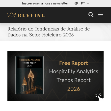
Skip
Inscreva-se na nossa newsletter
PT
to
content
Relatório de Tendências de Análise de
Dados na Setor Hoteleiro 2026
View
Larger
Image