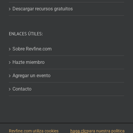
Descargar recursos gratuitos
ENLACES ÚTILES:
Sobre Revfine.com
Hazte miembro
Agregar un evento
Contacto
© 2026
Revfine.com
-
Términos y condiciones de publicidad
-
Política de
Revfine.com utiliza cookies
haga clic
para nuestra política