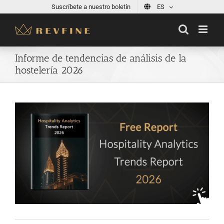
Skip
Suscríbete a nuestro boletín
ES
to
content
Informe de tendencias de análisis de la
hostelería 2026
View
Larger
Image