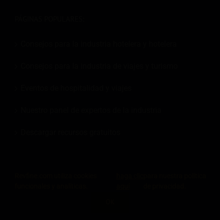
PÁGINAS POPULARES:
Consejos para la industria hotelera y hotelera
Consejos para la industria de viajes y turismo
Eventos de hospitalidad y viajes
Nuestro panel de expertos de la industria
Descargar recursos gratuitos
ENLACES ÚTILES:
Revfine.com utiliza cookies
haga clic
para nuestra política
funcionales y analíticas.
aquí
de privacidad.
Sobre Revfine.com
OK
COMPARTE ESTE CONOCIMIENTO