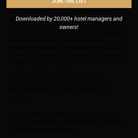
JOIN THE LIST
visibilidad de su negocio y el conocimiento de su
marca para generar más conversiones (reservas
Downloaded by 20,000+ hotel managers and
directas) y fidelización.
owners!
De hecho, si la pregunta es cómo crear más ingresos,
generar más reservas y realizar más ventas
adicionales, el marketing no se puede ignorar en esta
ecuación, ya que es una parte crucial de su estrategia
de optimización de ingresos.
3 formas estratégicas de
maximizar los ingresos del
hotel
Si aún no está convencido, aquí hay tres formas en
que una estrategia de marketing hotelero contribuye a
la optimización de sus ingresos: