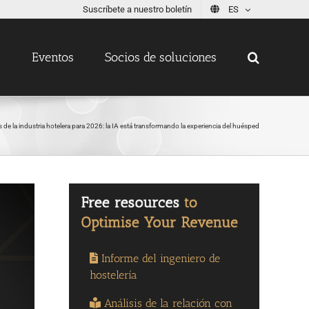
Suscríbete a nuestro boletín
ES
s
Eventos
Socios de soluciones
 de la industria hotelera para 2026: la IA está transformando la experiencia del huésped
Informe del ingeniero de
hostelería
Análisis de la relación con