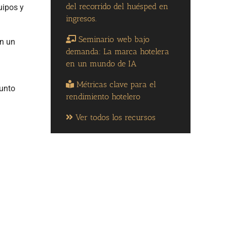
del recorrido del huésped en
uipos y
ingresos.
Seminario web bajo
án un
demanda: La marca hotelera
en un mundo de IA
Métricas clave para el
junto
rendimiento hotelero
Ver todos los recursos