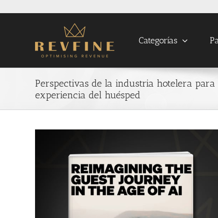
Skip
to
content
Categorías
Pa
Perspectivas de la industria hotelera para
experiencia del huésped
View
Larger
Image