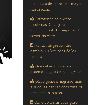
los huéspedes para una mayor
fidelización.
Estrategias de precios
modernas: Guía para el
crecimiento de los ingresos del
sector hotelero
Manual de gestión del
cambio: 10 lecciones de los
hoteles
Qué debería hacer su
sistema de gestión de ingresos
Cómo generar ingresos más
allá de las habitaciones para el
crecimiento hotelero
Cómo convertir cada paso