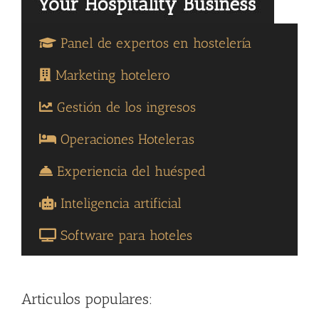
Panel de expertos en hostelería
Marketing hotelero
Gestión de los ingresos
Operaciones Hoteleras
Experiencia del huésped
Inteligencia artificial
Software para hoteles
Articulos populares: