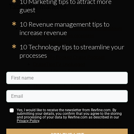
10 Marketing tips to attract more
Table des matières:
guest
Que sont les podcasts de croisière ?
10 Revenue management tips to
11 podcasts sur les croisières pour les amateurs
increase revenue
et les professionnels des croisières
Royal Caribbean Podcast
10 Technology tips to streamline your
The Cruise Radio Podcast
processes
Always Be Booked Cruise Podcast
CruiseTipsTV Unplugged
Essential Cruise Tips
Podcast DCL
The Cruise Dudes Podcast
The Big Cruise Podcast
Cruise Life Experience
The Joy of Cruising Podcast
Yes, I would like to receive the newsletter from Revfine.com. By
submitting your details, you confirm that you agree to the storing
My Ship Story Podcast
and processing of your data by Revfine.com as described in our
Privacy Policy
.
Avantages de l'écoute des podcasts de croisière
Podcasts de croisière en tant que sous-ensemble