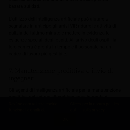
basata sui dati.
L'utilizzo dell'intelligenza artificiale può aiutare a
segnalare in anticipo gli arrivi VIP, ridurre le attività di
pulizia dell'ultimo minuto e mettere in evidenza le
esigenze speciali degli ospiti. All'arrivo degli ospiti, la
loro camera è pronta in tempo e il personale ha un
carico di lavoro più gestibile.
7. Manutenzione predittiva e invio di
ingegneri
Gli agenti di intelligenza artificiale per la manutenzione
predittiva nel settore alberghiero sono in grado di
combinare dati in tempo reale provenienti da
Revfine.com utilizza cookie
Clicca
per la nostra politica
funzionali e analitici.
qui
sulla privacy.
dispositivi intelligenti, report degli ospiti e dati di
utilizzo per prevedere in anticipo eventuali problemi.
OK
CONDIVIDI QUESTA CONOSCENZA
Possono quindi inviare i tecnici sul posto.