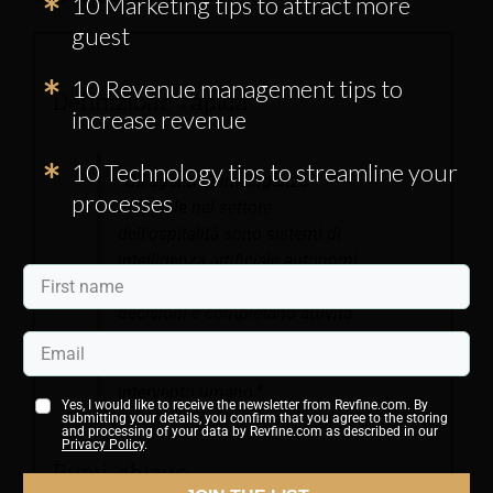
10 Marketing tips to attract more
guest
10 Revenue management tips to
Definizione rapida:
increase revenue
10 Technology tips to streamline your
“Gli agenti di intelligenza
processes
artificiale nel settore
dell'ospitalità sono sistemi di
intelligenza artificiale autonomi
che analizzano i dati, prendono
decisioni e completano attività
operative e di assistenza agli
ospiti senza un costante
intervento umano.”
Yes, I would like to receive the newsletter from Revfine.com. By
submitting your details, you confirm that you agree to the storing
and processing of your data by Revfine.com as described in our
Privacy Policy
.
Punti chiave: