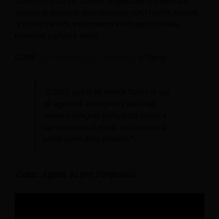
tramite API, tra cui sistemi di gestione immobiliare,
sistemi di gestione delle relazioni con i clienti, sistemi
di punto vendita e dispositivi intelligenti in hotel,
ristoranti e attività simili.
COME
Sam Altman, CEO di OpenAI
, afferma:
“Il 2025 potrebbe essere l'anno in cui
gli agenti di intelligenza artificiale
saranno integrati nella forza lavoro e
cambieranno in modo sostanziale la
produzione delle aziende.”
Video: Agenti AI per l'ospitalità