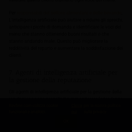
Per
responsabili del settore alimentare e delle bevande
,
L'intelligenza artificiale può aiutare a ridurre gli sprechi,
anticipare i picchi di domanda e identificare le voci del
menu che stanno ottenendo buoni risultati o che
stanno andando male. Questo può migliorare la
redditività del reparto e aumentare la soddisfazione dei
clienti.
7. Agenti di intelligenza artificiale per
la gestione della reputazione
Gli agenti di intelligenza artificiale per la gestione della
reputazione sono progettati per monitorare le tendenze
relative al feedback degli ospiti e adottare le misure
Revfine.com utilizza cookie
Clicca
per la nostra politica
funzionali e analitici.
qui
sulla privacy.
appropriate. Ciò può includere la risposta alle
recensioni e l'estrazione di informazioni preziose dagli
OK
CONDIVIDI QUESTA CONOSCENZA
ospiti.