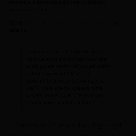
risposta alle domande, supportando decisioni
operative complesse.
COME
Max Starkov, esperto di ospitalità e viaggi
, lo
afferma:
“"La transizione del settore dei viaggi
da mobile-first a AI-first rappresenterà
la più grande trasformazione del nostro
settore dall'avvento di Internet.
Nell'ambito di questa trasformazione
dell'IA, credo che l'IA agentica come
l'agente Gemini AI avrà l'impatto più
significativo sul nostro settore."”
3. Aumentare le aspettative degli ospiti