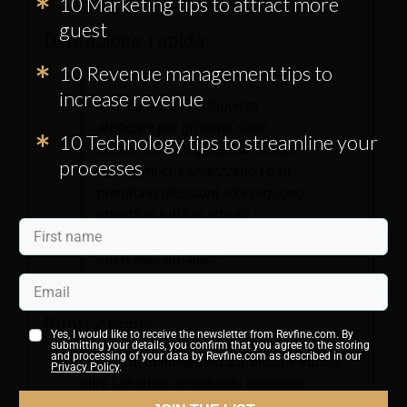
10 Marketing tips to attract more
guest
Definizione rapida:
10 Revenue management tips to
increase revenue
“"Gli agenti di intelligenza
artificiale per gli hotel sono
10 Technology tips to streamline your
sistemi di intelligenza artificiale
processes
autonomi che analizzano i dati,
prendono decisioni ed eseguono
attività in tutte le attività
dell'hotel senza un costante
intervento umano."”
Punti chiave:
Yes, I would like to receive the newsletter from Revfine.com. By
submitting your details, you confirm that you agree to the storing
and processing of your data by Revfine.com as described in our
Gli agenti di intelligenza artificiale vanno
Privacy Policy
.
oltre i chatbot, prendendo decisioni
operative e di fatturato autonome.