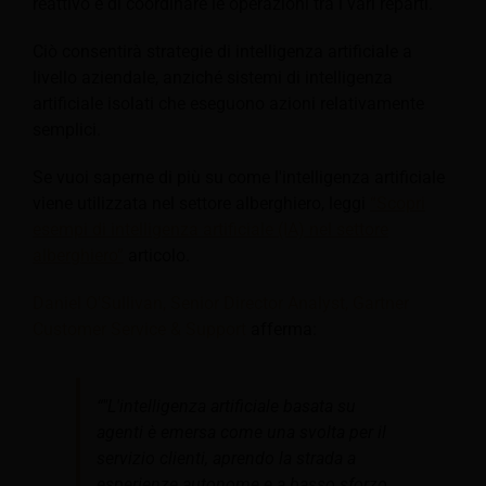
reattivo e di coordinare le operazioni tra i vari reparti.
Ciò consentirà strategie di intelligenza artificiale a
livello aziendale, anziché sistemi di intelligenza
artificiale isolati che eseguono azioni relativamente
semplici.
Se vuoi saperne di più su come l'intelligenza artificiale
viene utilizzata nel settore alberghiero, leggi
“Scopri
esempi di intelligenza artificiale (IA) nel settore
alberghiero”
articolo.
Daniel O'Sullivan, Senior Director Analyst, Gartner
Customer Service & Support
afferma:
“"L'intelligenza artificiale basata su
agenti è emersa come una svolta per il
servizio clienti, aprendo la strada a
esperienze autonome e a basso sforzo