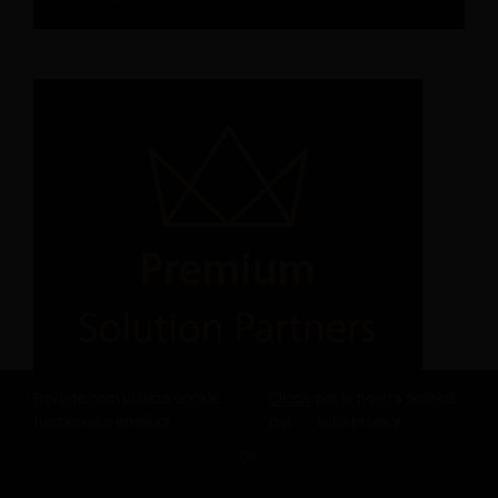
Revfine.com utilizza cookie
Clicca
per la nostra politica
funzionali e analitici.
qui
sulla privacy.
OK
CONDIVIDI QUESTA CONOSCENZA