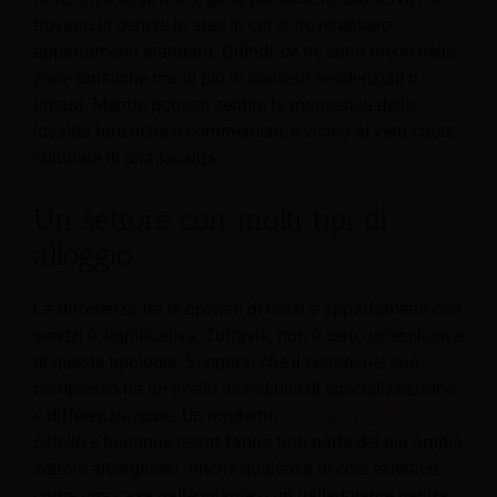
trovano in genere in aree in cui si troverebbero
appartamenti standard. Quindi, ce ne sono meno nelle
zone turistiche ma di più in contesti residenziali o
urbani. Mentre potresti sentire la mancanza delle
località turistiche o commerciali, è vicino al vero cuore
culturale di una località.
Un settore con molti tipi di
alloggio
La differenza tra le opzioni di hotel e appartamenti con
servizi è significativa. Tuttavia, non è certo un'esclusiva
di queste tipologie. Scoprirai che il settore nel suo
complesso ha un livello incredibile di
specializzazione
e differenziazione. Un moderno
hotel intelligente
,
ostello e boutique resort fanno tutti parte del più ampio
settore alberghiero. Anche qualcosa di così eclettico
come una casa galleggiante o un galleggiante rientra