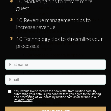
10 Marketing tips to attract more
guest
Cos'è un appartamento con servizi?
Cos'è un albergo?
10 Revenue management tips to
Come scegliere tra un appartamento con servizi e
un hotel?
increase revenue
10 differenze tra hotel e appartamento con
servizi
10 Technology tips to streamline your
La dimensione delle strutture
processes
I servizi forniti
Differenze di costo tra le opzioni
L'estensione della privacy di ciascuna
opzione
Gli elementi soggettivi del soggiorno
Mobili e attrezzature presenti in ogni
Il livello di servizio che ciascuno fornisce
La cucina o la mancanza di tale
Yes, I would like to receive the newsletter from Revfine.com. By
submitting your details, you confirm that you agree to the storing
Opzioni per prenotazioni di gruppo
and processing of your data by Revfine.com as described in our
Privacy Policy
.
Le posizioni tipiche
Un settore con molti tipi di alloggio