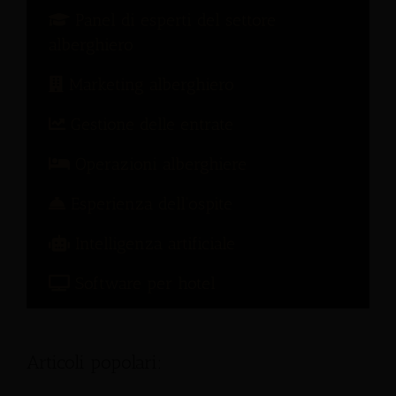
Panel di esperti del settore
alberghiero
Marketing alberghiero
Gestione delle entrate
Operazioni alberghiere
Esperienza dell'ospite
Intelligenza artificiale
Software per hotel
Articoli popolari: