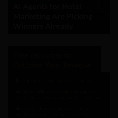
Il rapporto dell'ingegnere dell'ospitalità
Verifica dello stato di salute del rapporto
con gli ospiti per una maggiore fidelizzazione.
Strategie di prezzo moderne: una guida per
gli albergatori per incrementare i ricavi.