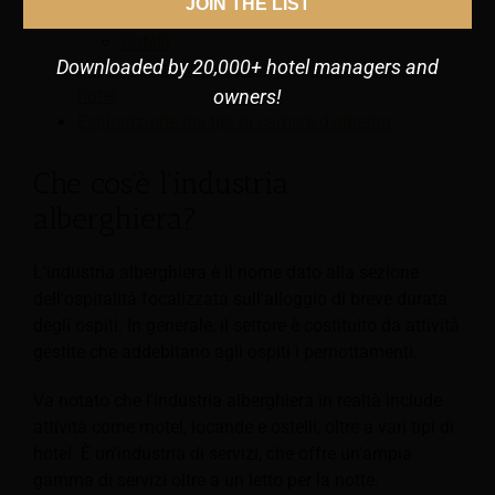
JOIN THE LIST
Bed and Breakfast
Ostelli
Downloaded by 20,000+ hotel managers and
Informazioni sulle classificazioni a stelle degli
hotel
owners!
Esplorazione dei tipi di camere d'albergo
Che cos'è l'industria
alberghiera?
L'industria alberghiera è il nome dato alla sezione
dell'ospitalità focalizzata sull'alloggio di breve durata
degli ospiti. In generale, il settore è costituito da attività
gestite che addebitano agli ospiti i pernottamenti.
Va notato che l'industria alberghiera in realtà include
attività come motel, locande e ostelli, oltre a vari tipi di
hotel. È un'industria di servizi, che offre un'ampia
gamma di servizi oltre a un letto per la notte.