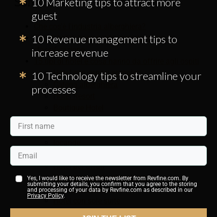
Sommario:
10 Marketing tips to attract more
guest
Che cos'è l'industria alberghiera?
10 Revenue management tips to
Tipi di hotel: linee guida importanti per la
classificazione
increase revenue
15 tipi di hotel e cosa hanno da offrire agli ospiti
Hotel con servizi completi
10 Technology tips to streamline your
Catena alberghiera
processes
Hotel Resort
Boutique Hotel
Motel e autogrill
Logge
locande
Hotel economici
Hotel per affari
Hotel per soggiorni prolungati
Yes, I would like to receive the newsletter from Revfine.com. By
submitting your details, you confirm that you agree to the storing
Hotel eco-sostenibili
and processing of your data by Revfine.com as described in our
Privacy Policy
.
Hotel con sole suite
Hotel per il tempo libero