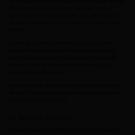
Gli hotel per il tempo libero danno priorità alla fornitura
di strutture e servizi che consentano agli ospiti di
godersi davvero il loro soggiorno. Piscine, strutture
sportive, centri fitness e benessere e spa sono offerte
comuni.
Questo tipo di hotel è perfetto per i viaggiatori che
vogliono rilassarsi, staccare la spina e allontanarsi
dallo stress quotidiano. Gli hotel per il tempo libero
possono avere un fascino particolare per coppie,
viaggiatori singoli e gruppi.
Alcune tipologie di hotel per il tempo libero si basano
su specifiche attività ricreative, ma la maggior parte
offre una varietà di opzioni.
14. Bed and Breakfast
I bed and breakfast, o B&B, sono simili alle locande e