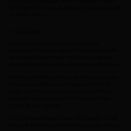
Alcuni rifugi si rivolgono anche a tipologie di clienti
molto specifiche, come ad esempio i rifugi sciistici per
gli amanti dello sci.
7. Locande
Le locande sono piccole strutture, spesso a
conduzione familiare e utilizzate come sistemazioni
per la notte a breve termine. Offrono quasi sempre
servizi di ristorazione oltre a una stanza confortevole.
Nel settore alberghiero, le locande svolgono un ruolo
importante, soddisfacendo i viaggiatori attenti al
budget e coloro che cercano un tocco più intimo e
personale. Le locande di solito mirano a un "
casa
lontano da casa
" appello.
Poiché le locande hanno meno clienti rispetto a molti
altri tipi di hotel, il loro personale è spesso più attento.