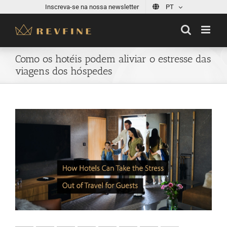
Skip
Inscreva-se na nossa newsletter
PT
to
content
Como os hotéis podem aliviar o estresse das
viagens dos hóspedes
View
Larger
Image