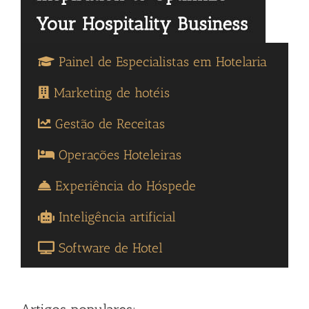
Painel de Especialistas em Hotelaria
Marketing de hotéis
Gestão de Receitas
Operações Hoteleiras
Experiência do Hóspede
Inteligência artificial
Software de Hotel