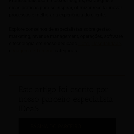
Profissionais usam nossos insights, estratégias e
dicas práticas para se inspirar, otimizar receita, inovar
processos e melhorar a experiência do cliente.
Explore conselhos de especialistas sobre gestão,
marketing, revenue management, operações, software
e tecnologia em nosso dedicado
Hotel
,
Hospitalidade
,
e
Viagem de Turismo
categorias.
Este artigo foi escrito por
nosso parceiro especialista
IDeaS
PÁGINA DO PARCEIRO