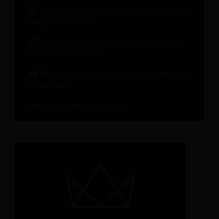
Como transformar cada etapa da jornada do
hóspede em receita.
Webinar sob demanda: Marcas de hotéis
em um mundo de IA
Métricas que importam para o desempenho
de um hotel
Confira todos os recursos