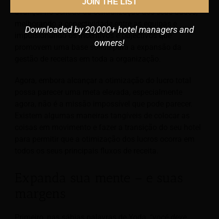
A construção da sua estratégia global ajudará a
JOIN THE LIST
avançar no sentido da centralização dos seus dados,
melhorando a conectividade entre as equipas e
Downloaded by 20,000+ hotel managers and
impulsionando os incentivos e objectivos que
owners!
promovem uma base sólida para a expansão da
gestão de receitas em toda a organização.
Agora, embora alcançar a otimização do lucro total
possa parecer uma meta elevada, especialmente
agora, não é a missão impossível que pode parecer.
Existem algumas maneiras tangíveis de colocar as
coisas em movimento e fazer a transição do seu hotel
para permitir que a otimização dos lucros ocorra em
todos os seus principais fluxos de receita.
Expanda sua mente – e suas
margens
Primeiro, nas sábias palavras de Yoda,
“você deve