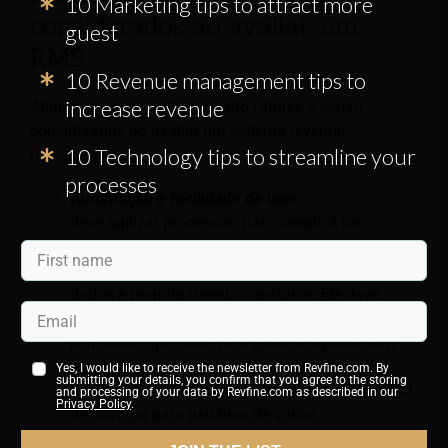
10 Marketing tips to attract more
considerados ao avaliar um
guest
RMS
10 Revenue management tips to
increase revenue
Abaixo, você encontrará quatro fatores a serem
considerados ao avaliar um sistema revenue
10 Technology tips to streamline your
management.
processes
Automação e facilidade de uso:
Um bom RMS
deve agilizar processos, não complicá-los.
Procure um sistema que ofereça automação,
liberando sua equipe da entrada manual de
dados e monitoramento constante. Ele deve
fornecer otimização de preços em tempo real,
permitindo que você faça ajustes rápidos sem
exigir ampla experiência com revenue
Yes, I would like to receive the newsletter from Revfine.com. By
submitting your details, you confirm that you agree to the storing
management. O sistema deve ser intuitivo e fácil
and processing of your data by Revfine.com as described in our
Privacy Policy
.
de navegar para usuários de vários
departamentos.