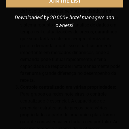
JOIN THE LIST
Precificação dinâmica em tempo real:
O setor
de hospitalidade está sempre mudando, e um
Downloaded by 20,000+ hotel managers and
RMS deve acompanhar o ritmo do mercado. Um
sistema robusto oferecerá análise de dados em
owners!
tempo real e atualizações de preços, garantindo
que suas tarifas estejam sempre otimizadas
para a demanda atual. Isso é particularmente
importante em mercados dinâmicos, onde a
demanda pode flutuar rapidamente, e ter a
capacidade de responder instantaneamente pode
fazer uma grande diferença no desempenho da
receita.
Controle centralizado em várias propriedades:
Para grupos ou redes hoteleiras, o controle
centralizado é essencial. A capacidade de
gerenciar estratégias de preços para várias
propriedades a partir de uma única plataforma
garante consistência em todo o seu portfólio. Ao
mesmo tempo, o sistema deve oferecer