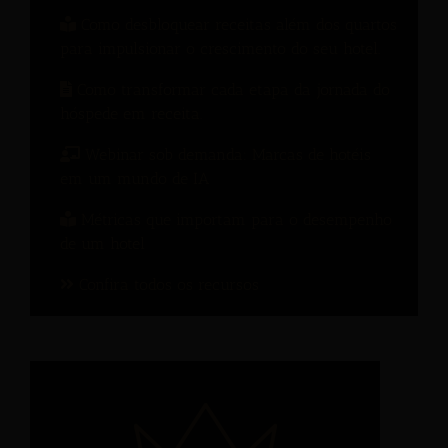
Como desbloquear receitas além dos quartos
para impulsionar o crescimento do seu hotel.
Como transformar cada etapa da jornada do
hóspede em receita.
Webinar sob demanda: Marcas de hotéis
em um mundo de IA
Métricas que importam para o desempenho
de um hotel
Confira todos os recursos