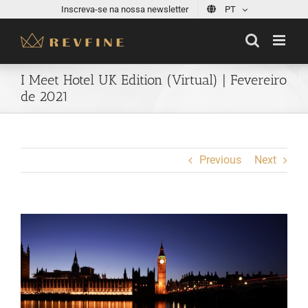
Skip
Inscreva-se na nossa newsletter
PT
to
content
I Meet Hotel UK Edition (Virtual) | Fevereiro
de 2021
Previous
Next
View
Larger
Image