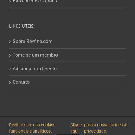
Baixe recursos grátis
LINKS ÚTEIS:
Sobre Revfine.com
Torne-se um membro
Adicionar um Evento
Contato
© 2026
Revfine.com
-
Termos e condições de publicidade
-
Política de
Revfine.com usa cookies
Clique
para a nossa política de
Privacidade
.
funcionais e analíticos.
aqui
privacidade.