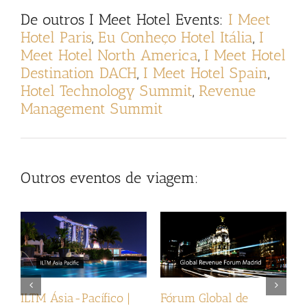
De outros
I Meet Hotel Events
:
I Meet
Hotel Paris
,
Eu Conheço Hotel Itália
,
I
Meet Hotel North America
,
I Meet Hotel
Destination DACH
,
I Meet Hotel Spain
,
Hotel Technology Summit
,
Revenue
Management Summit
Outros eventos de viagem:
ILTM Ásia-Pacífico |
Fórum Global de
I