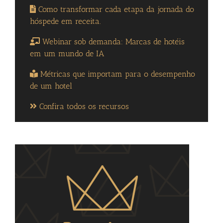
Como transformar cada etapa da jornada do
hóspede em receita.
Webinar sob demanda: Marcas de hotéis
em um mundo de IA
Métricas que importam para o desempenho
de um hotel
Confira todos os recursos