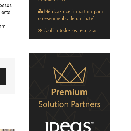
nossos
Métricas que importam para
iente.
o desempenho de um hotel
 em
Confira todos os recursos