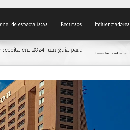
ainel de especialistas
Recursos
Influenciadores
e receita em 2024: um guia para
Casa
»
Tudo
»
Adotando tec