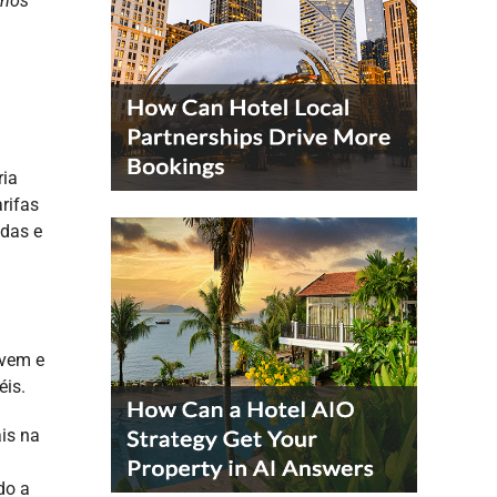
 nos
ria
rifas
adas e
uvem e
éis.
is na
do a