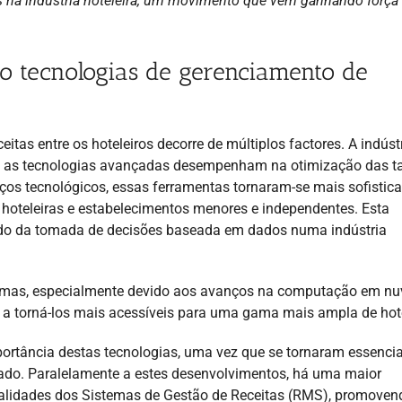
as na indústria hoteleira, um movimento que vem ganhando força
do tecnologias de gerenciamento de
itas entre os hoteleiros decorre de múltiplos factores. A indúst
que as tecnologias avançadas desempenham na otimização das ta
os tecnológicos, essas ferramentas tornaram-se mais sofistic
s hoteleiras e estabelecimentos menores e independentes. Esta
ido da tomada de decisões baseada em dados numa indústria
stemas, especialmente devido aos avanços na computação em n
 a torná-los mais acessíveis para uma gama mais ampla de hot
rtância destas tecnologias, uma vez que se tornaram essencia
cado. Paralelamente a estes desenvolvimentos, há uma maior
nalidades dos Sistemas de Gestão de Receitas (RMS), promoven