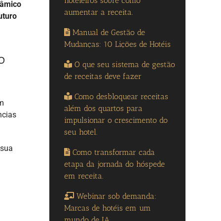
hoteleiros sobre como
nâmico
aumentar a receita.
uturo
Manual de Gestão de
Mudanças: 10 Lições de Hotéis
o
O que seu sistema de gestão
de receitas deve fazer
Como desbloquear receitas
um
além dos quartos para
ncias
impulsionar o crescimento do
seu hotel.
 sua
Como transformar cada
etapa da jornada do hóspede
em receita.
Webinar sob demanda:
Marcas de hotéis em um
mundo de IA