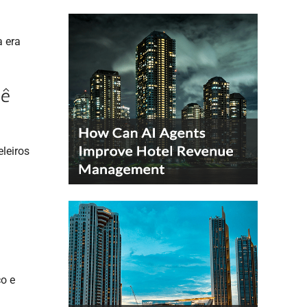
 era
cê
eleiros
co e