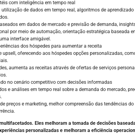
éis com inteligência em tempo real
 utilização de dados em tempo real, algoritmos de aprendizado
dos.
baseados em dados de mercado e previsão de demanda, insight
ional por meio de automação, orientação estratégica baseada 
 uma interface amigável.
eriências dos hóspedes para aumentar a receita
e upsell, oferecendo aos hóspedes opções personalizadas, com
ais.
es, aumenta as receitas através de ofertas de serviços persona
ios.
o no cenário competitivo com decisões informadas
ados e análises em tempo real sobre a demanda do mercado, pr
.
s de preços e marketing, melhor compreensão das tendências do
rência.
s multifacetados. Eles melhoram a tomada de decisões basead
eriências personalizadas e melhoram a eficiência operacion