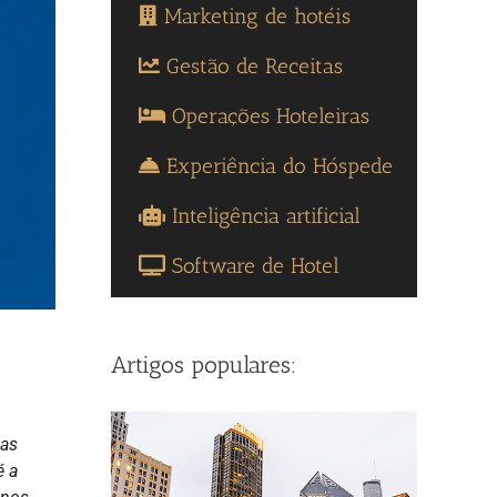
Marketing de hotéis
Gestão de Receitas
Operações Hoteleiras
Experiência do Hóspede
Inteligência artificial
Software de Hotel
Artigos populares:
 as
é a