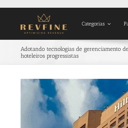
Skip
to
content
Categorias
P
Adotando tecnologias de gerenciamento d
hoteleiros progressistas
View
Larger
Image