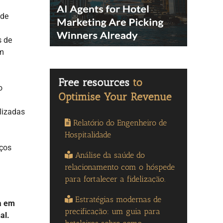
 de
s de
em
o
lizadas
Relatório do Engenheiro de
Hospitalidade
eços
Análise da saúde do
relacionamento com o hóspede
para fortalecer a fidelização.
Estratégias modernas de
a em
precificação: um guia para
al.