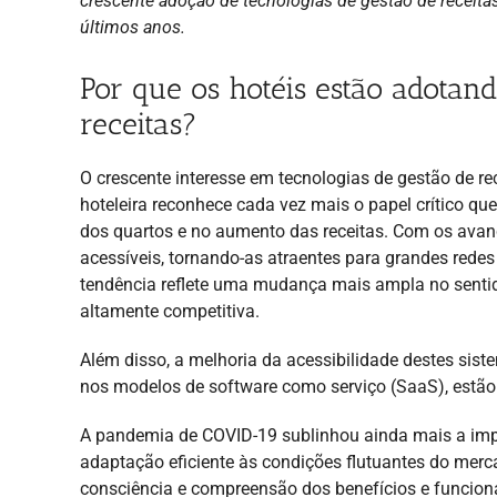
crescente adoção de tecnologias de gestão de receit
últimos anos.
Por que os hotéis estão adotan
receitas?
O crescente interesse em tecnologias de gestão de rece
hoteleira reconhece cada vez mais o papel crítico 
dos quartos e no aumento das receitas. Com os avanç
acessíveis, tornando-as atraentes para grandes rede
tendência reflete uma mudança mais ampla no sent
altamente competitiva.
Além disso, a melhoria da acessibilidade destes si
nos modelos de software como serviço (SaaS), estão
A pandemia de COVID-19 sublinhou ainda mais a impo
adaptação eficiente às condições flutuantes do mer
consciência e compreensão dos benefícios e funcio