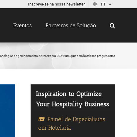
Inscreva-se na nossa newsletter
PT
Eventos
Parceiros de Solução
nologias de gerenciamento de receita em 2024: um guia para hoteleiros progressistas
Painel de Especialistas
em Hotelaria