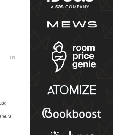
todo
aneira