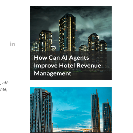
, até
nte,