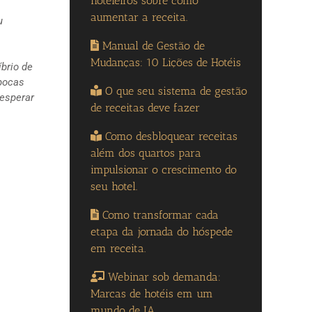
hoteleiros sobre como
aumentar a receita.
u
Manual de Gestão de
Mudanças: 10 Lições de Hotéis
íbrio de
épocas
O que seu sistema de gestão
 esperar
de receitas deve fazer
Como desbloquear receitas
além dos quartos para
impulsionar o crescimento do
seu hotel.
Como transformar cada
etapa da jornada do hóspede
em receita.
Webinar sob demanda:
Marcas de hotéis em um
mundo de IA