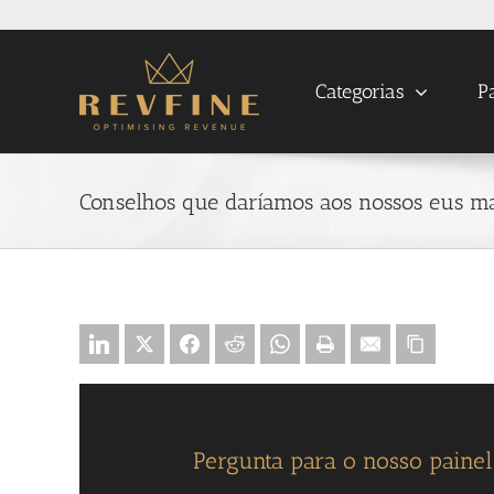
Skip
to
content
Categorias
P
Conselhos que daríamos aos nossos eus ma
Pergunta para o nosso paine