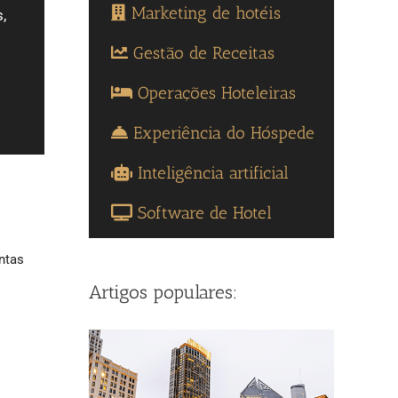
Marketing de hotéis
,
Gestão de Receitas
Operações Hoteleiras
Experiência do Hóspede
Inteligência artificial
Software de Hotel
ntas
Artigos populares: