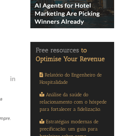
Relatório do Engenheiro de
Hospitalidade
Análise da saúde do
 a
relacionamento com o hóspede
para fortalecer a fidelização.
empre.
Estratégias modernas de
precificação: um guia para