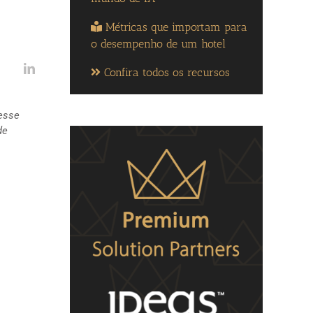
Métricas que importam para
o desempenho de um hotel
Confira todos os recursos
 esse
de