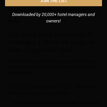
JOIN THE LIST
para hoteles le ayuda a tomar decisiones rápidas e
inteligentes para optimizar el rendimiento y vencer a la
Downloaded by 20,000+ hotel managers and
competencia. En resumen, haga de los datos su arma
owners!
secreta.
Tres pasos para aprovechar la
tecnología y llevar su juego de
datos al siguiente nivel
A continuación se detallan tres pasos sencillos para
aprovechar la tecnología y llevar su juego de datos al
siguiente nivel.
1. Elija la herramienta de BI adecuada
evaluando sus necesidades
¿Qué partes del negocio desea cubrir: solo datos