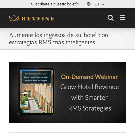
Skip
Suscríbete a nuestro boletín
ES
to
content
Aumente los ingresos de su hotel con
estrategias RMS más inteligentes
View
Larger
Image