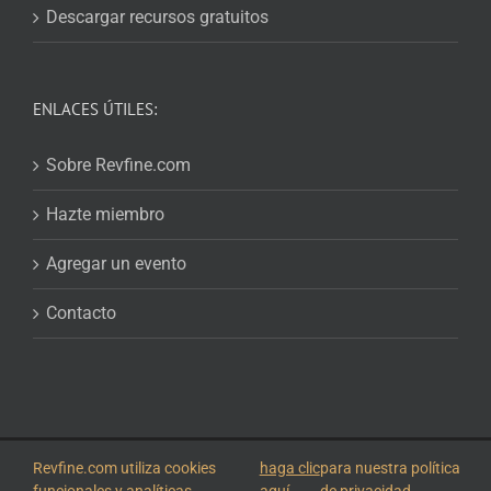
Descargar recursos gratuitos
ENLACES ÚTILES:
Sobre Revfine.com
Hazte miembro
Agregar un evento
Contacto
© 2026
Revfine.com
-
Términos y condiciones de publicidad
-
Política de
Revfine.com utiliza cookies
haga clic
para nuestra política
privacidad
.