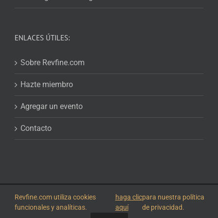
ENLACES ÚTILES:
Sobre Revfine.com
Hazte miembro
Agregar un evento
Contacto
© 2026
Revfine.com
-
Términos y condiciones de publicidad
-
Política de
Revfine.com utiliza cookies
haga clic
para nuestra política
privacidad
.
funcionales y analíticas.
aquí
de privacidad.