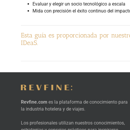
Evaluar y elegir un socio tecnológico a escala
Mida con precisión el éxito continuo del impac
Esta guía es proporcionada por nuestr
IDeaS.
Revfine.com
es la plataforma de conocimiento para
la industria hotelera y de viajes.
Los profesionales utilizan nuestros conocimientos,
estrategias y consejos prácticos para inspirarse,