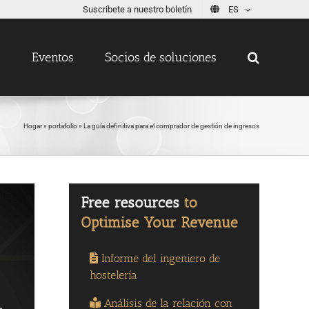
Suscríbete a nuestro boletín
ES
s
Eventos
Socios de soluciones
Hogar
»
portafolio
»
La guía definitiva para el comprador de gestión de ingresos
Informe del ingeniero de
hostelería
Análisis de la relación con