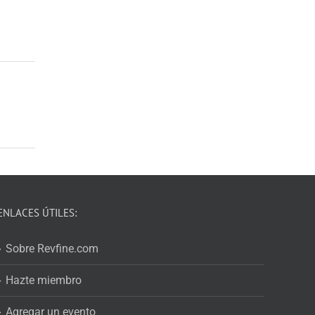
ENLACES ÚTILES:
Sobre Revfine.com
Hazte miembro
Agregar un evento