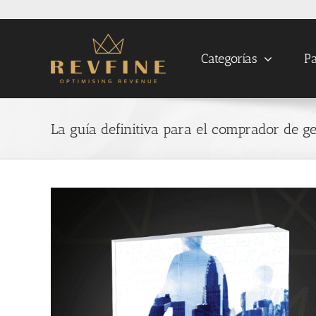
Skip
to
content
Categorías
Pa
La guía definitiva para el comprador de ge
View
Larger
Image