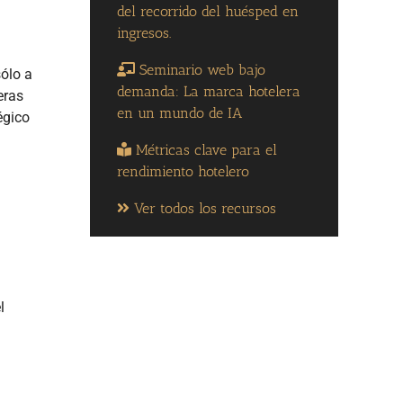
del recorrido del huésped en
ingresos.
Seminario web bajo
ólo a
demanda: La marca hotelera
eras
en un mundo de IA
égico
Métricas clave para el
rendimiento hotelero
Ver todos los recursos
l