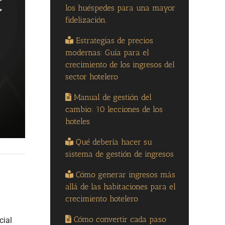
los huéspedes para una mayor
fidelización.
Estrategias de precios
modernas: Guía para el
crecimiento de los ingresos del
sector hotelero
Manual de gestión del
cambio: 10 lecciones de los
hoteles
Qué debería hacer su
sistema de gestión de ingresos
Cómo generar ingresos más
allá de las habitaciones para el
crecimiento hotelero
Cómo convertir cada paso
cial