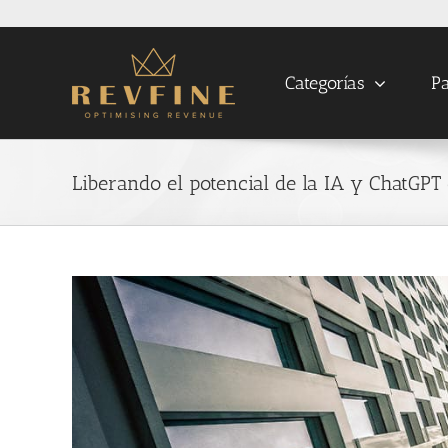
Skip
to
content
Categorías
Pa
Liberando el potencial de la IA y ChatGPT
View
Larger
Image