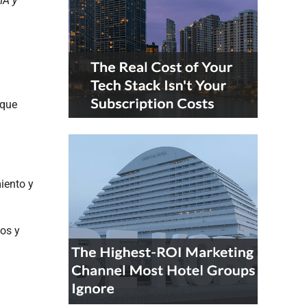
IA y
 que
iento y
sos y