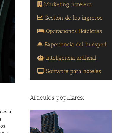
Marketing hotelero
Gestión de los ingresos
Operaciones Hoteleras
Experiencia del huésped
Inteligencia artificial
Software para hoteles
Articulos populares:
dean a
n
los