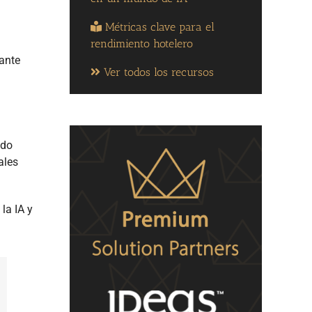
Métricas clave para el
rendimiento hotelero
tante
Ver todos los recursos
ndo
ales
la IA y