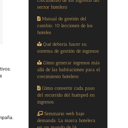
crecimiento de los ingresos del
sector hotelero
Manual de gestión del
cambio: 10 lecciones de los
hoteles
Qué debería hacer su
sistema de gestión de ingresos
Cómo generar ingresos más
tivos.
allá de las habitaciones para el
s
crecimiento hotelero
Cómo convertir cada paso
del recorrido del huésped en
ingresos.
Seminario web bajo
ampaña.
demanda: La marca hotelera
en un mundo de IA