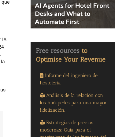
e que
 IA
24
.
 la
Informe del ingeniero de
hostelería
sus
Análisis de la relación con
los huéspedes para una mayor
fidelización.
Estrategias de precios
modernas: Guía para el