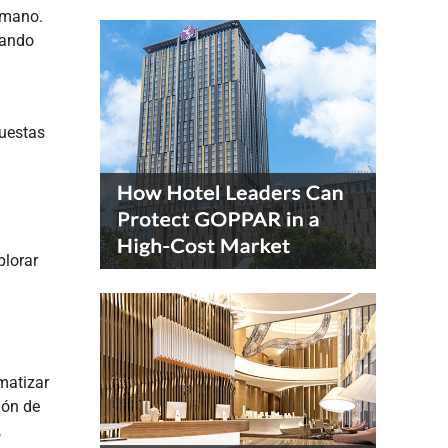
umano.
dando
puestas
plorar
matizar
ión de
,