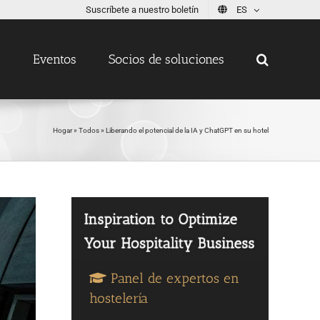
Suscríbete a nuestro boletín
ES
s
Eventos
Socios de soluciones
Hogar
»
Todos
»
Liberando el potencial de la IA y ChatGPT en su hotel
Panel de expertos en
hostelería