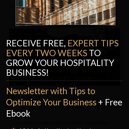
Revue de l'hôtel
RECEIVE FREE,
EXPERT TI
P
S
EVERY TWO WEEKS
TO
GROW YOUR HOSPITALITY
BUSINESS!
Newsletter with Tips to
Pourquoi les équipes hôtelières modernes
Optimize Your Business
+ Free
s'appuient sur des flux de travail PMS plus
Ebook
intelligents pour rester compétitives
Les hôtels indépendants évoluent aujourd'hui