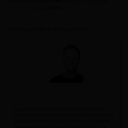
tecnologia nel nostro dedicato
Hotel
,
Ospitalità
, e
Viaggi e turismo
categorie.
Questo articolo è stato scritto da:
Martijn Barten
Ciao, sono Martijn Barten, fondatore di Revfine.com.
Con 20 anni di esperienza nel settore dell'ospitalità, sono
specializzato nell'ottimizzazione dei ricavi combinando
revenue management con strategie di marketing. Ho