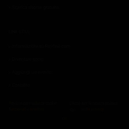
Scarica risorse gratuite
LINK UTILI:
Informazioni su Revfine.com
Diventare socio
Aggiungi un evento
Contatto
Revfine.com utilizza cookie
Clicca
per la nostra politica
funzionali e analitici.
qui
sulla privacy.
OK
CONDIVIDI QUESTA CONOSCENZA
© 2026
Revfine.com
-
Termini e condizioni pubblicitari
-
politica sulla