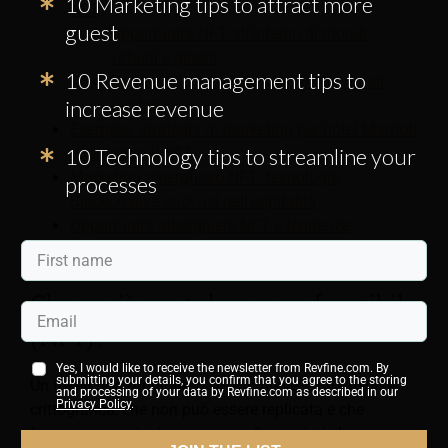
10 Marketing tips to attract more
NFT
guest
Opportunità NFT all'interno di mondi
virtuali e giochi
10 Revenue management tips to
Partnership e Collaborazioni con Artisti
increase revenue
Digitali
Esempio: strategia di marketing per hotel Marriott
10 Technology tips to streamline your
International NFT
Marketing alberghiero NFT: tecnologia
processes
Blockchain e suoi usi nell'ospitalità
Opportunità alberghiere NFT e tendenze
emergenti della tecnologia alberghiera
Che cos'è un token non fungibile
(NFT)?
Yes, I would like to receive the newsletter from Revfine.com. By
submitting your details, you confirm that you agree to the storing
Un token non fungibile, o NFT in breve, è una risorsa
and processing of your data by Revfine.com as described in our
Privacy Policy
.
crittografica, che non può essere replicata e che
fornisce a un utente una prova di proprietà di una