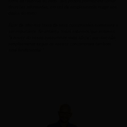
ritmo de reservas do hotel. Isto poderá permitir-lhe tomar
decisões informadas, em vez de simplesmente reagir aos
dados do ritmo.
Ficar de olho nas taxas de seus concorrentes continuará a
ser importante. No entanto, todos sabemos que estamos
“à mercê do nosso concorrente mais idiota”, por isso não
simplesmente seguir os nossos concorrentes também
será fundamental.”