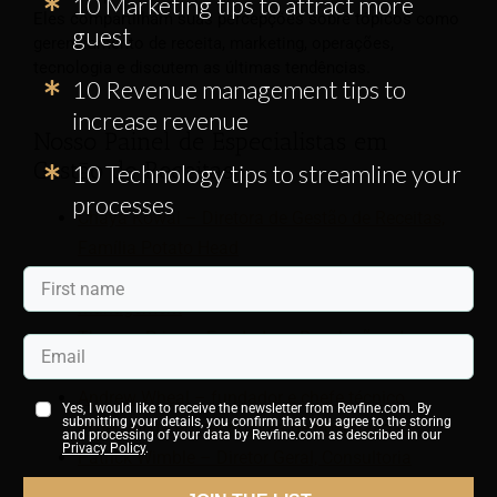
10 Marketing tips to attract more
Eles compartilham suas percepções sobre tópicos como
guest
gerenciamento de receita, marketing, operações,
tecnologia e discutem as últimas tendências.
10 Revenue management tips to
increase revenue
Nosso Painel de Especialistas em
Gestão de Receitas
10 Technology tips to streamline your
processes
Chaya Kowal – Diretora de Gestão de Receitas,
Família Potato Head
Paulo Aragão – Profissional de Revenue
Management
Theresa Prins – Fundadora, Resoluções de
Receita
Andrew Wheal – fundador e chefe técnico,
Yes, I would like to receive the newsletter from Revfine.com. By
submitting your details, you confirm that you agree to the storing
especialista em tecnologia de hospitalidade
and processing of your data by Revfine.com as described in our
Privacy Policy
.
Patrick Wimble – Diretor Geral, Consultoria
Lightbulb