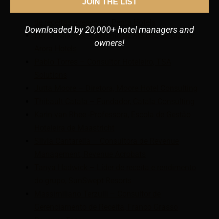
JOIN THE LIST
Heiko Rieder – Vice-presidente de gerenciamento
de receitas e reservas, Penta Hotels
Downloaded by 20,000+ hotel managers and
Edyta Walczak – Gerente de Receita de Cluster,
owners!
Arora Hotels
Pablo Torres – Consultor Hoteleiro, TSA
Solutions
Jutta Moore – Diretora, Moore Hotel Consulting
Thibault Catala – Fundador, Catala Consulting
Karin van Rhee -Professora, Escola de Gestão
Hoteleira de Maastricht
Silvia Cantarella – Consultora de Revenue
Management, Revenue Acrobats
Tanya Hadwick – Líder de receita e rendimento
do grupo, SunSwept Resorts
Massimiliano Terzulli – Consultor de
Gerenciamento de Receita, Franco Grasso