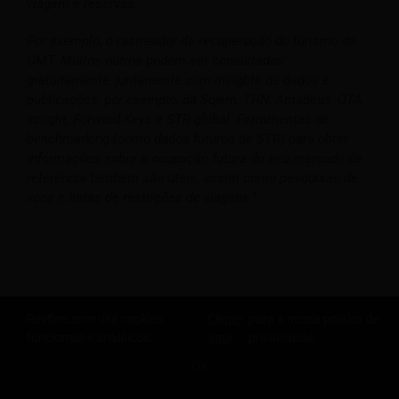
viagem e reservas.
Por exemplo, o rastreador de recuperação do turismo da
OMT. Muitos outros podem ser consultados
gratuitamente, juntamente com insights de dados e
publicações, por exemplo, da Sojern, THN, Amadeus, OTA
insight, Forward Keys e STR global. Ferramentas de
benchmarking (como dados futuros de STR) para obter
informações sobre a ocupação futura do seu mercado de
referência também são úteis, assim como pesquisas de
voos e listas de restrições de viagens.”
Revfine.com usa cookies
Clique
para a nossa política de
funcionais e analíticos.
aqui
privacidade.
OK
COMPARTILHE ESTE CONHECIMENTO