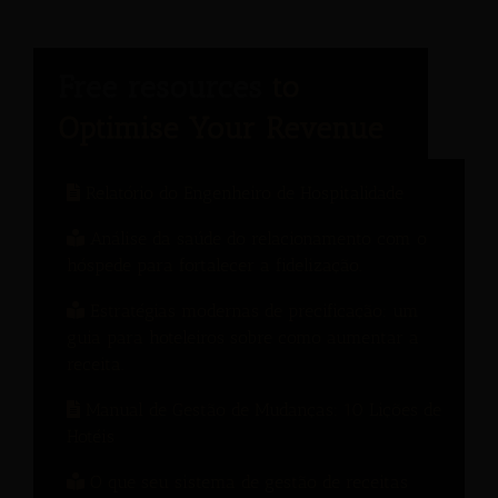
Relatório do Engenheiro de Hospitalidade
Análise da saúde do relacionamento com o
hóspede para fortalecer a fidelização.
Estratégias modernas de precificação: um
guia para hoteleiros sobre como aumentar a
receita.
Manual de Gestão de Mudanças: 10 Lições de
Hotéis
O que seu sistema de gestão de receitas