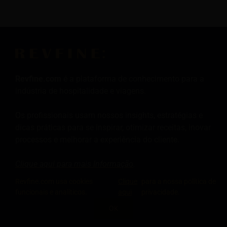
Revfine.com
é a plataforma de conhecimento para a
indústria de hospitalidade e viagens.
Os profissionais usam nossos insights, estratégias e
dicas práticas para se inspirar, otimizar receitas, inovar
processos e melhorar a experiência do cliente.
Clique aqui para mais
Informação
.
Revfine.com usa cookies
Clique
para a nossa política de
funcionais e analíticos.
aqui
privacidade.
PÁGINAS POPULARES:
OK
COMPARTILHE ESTE CONHECIMENTO
Dicas da indústria de hotelaria e hospitalidade