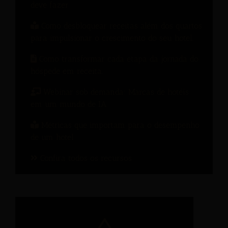
deve fazer
Como desbloquear receitas além dos quartos
para impulsionar o crescimento do seu hotel.
Como transformar cada etapa da jornada do
hóspede em receita.
Webinar sob demanda: Marcas de hotéis
em um mundo de IA
Métricas que importam para o desempenho
de um hotel
Confira todos os recursos