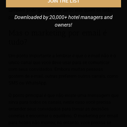
JOIN THE LIST
preferências e comportamentos do cliente. Você
também pode garantir que serão eles quem os lerão,
Downloaded by 20,000+ hotel managers and
pois eles chegarão diretamente à caixa de entrada.
owners!
Mas o marketing por email é
tudo?
Um ponto importante a lembrar é que o e-mail não é o
único canal que você deve usar para se comunicar
com seus convidados. Embora muitas pessoas
gostem de e-mail, outras preferem outros canais, como
SMS ou WhatsApp.
O ponto principal é que não existe uma mensagem que
sirva para todos os canais, neste caso você precisa
entender seus convidados para tomar as decisões
corretas e encontrar o equilíbrio. O marketing por email
para hotéis não morreu; no entanto, você precisa se