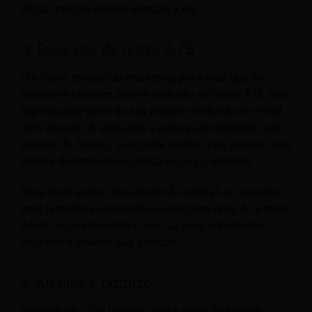
eficaz, precisa prestar atenção a ele.
4. Faça uso de testes A/B
Um ótimo recurso do marketing por e-mail que os
hoteleiros também podem usar são os testes A/B. Isso
significa que parte do seu público receberá um e-mail
com assunto A, enquanto a outra parte receberá com
assunto B. Depois, você pode avaliar qual assunto teve
melhor desempenho e utilizá-lo para o restante.
Você pode aplicar esse teste não apenas ao assunto,
mas também ao conteúdo ou imagens reais do e-mail.
Assim, você entenderá o que faz seus convidados
reagirem e chamar sua atenção.
5. Analise e otimize
Seu trabalho não termina com o envio de e-mails.