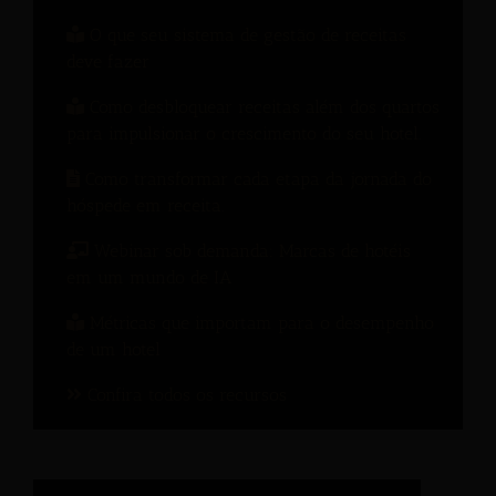
O que seu sistema de gestão de receitas
deve fazer
Como desbloquear receitas além dos quartos
para impulsionar o crescimento do seu hotel.
Como transformar cada etapa da jornada do
hóspede em receita.
Webinar sob demanda: Marcas de hotéis
em um mundo de IA
Métricas que importam para o desempenho
de um hotel
Confira todos os recursos