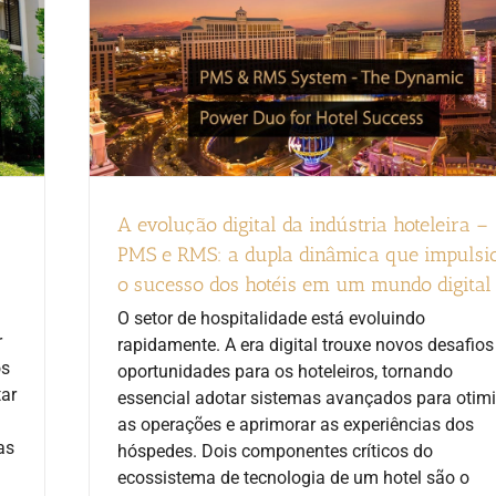
A evolução digital da indústria hoteleira –
PMS e RMS: a dupla dinâmica que impulsi
o sucesso dos hotéis em um mundo digital
O setor de hospitalidade está evoluindo
r
rapidamente. A era digital trouxe novos desafios
os
oportunidades para os hoteleiros, tornando
ar
essencial adotar sistemas avançados para otimi
as operações e aprimorar as experiências dos
as
hóspedes. Dois componentes críticos do
ecossistema de tecnologia de um hotel são o