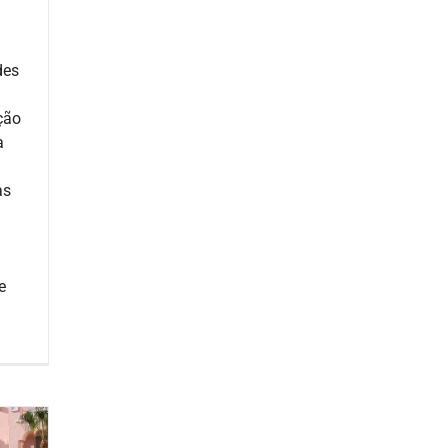
des
ção
a
as
e