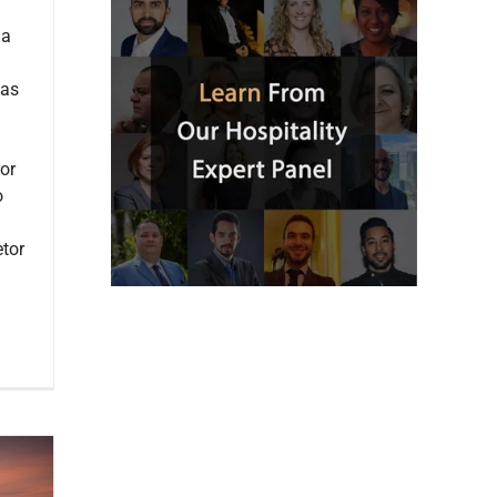
ma
vas
or
o
tor