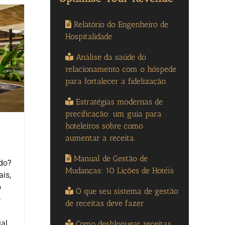
Relatório do Engenheiro de
Hospitalidade
Análise da saúde do
relacionamento com o hóspede
para fortalecer a fidelização.
Estratégias modernas de
precificação: um guia para
hoteleiros sobre como
aumentar a receita.
Manual de Gestão de
do?
Mudanças: 10 Lições de Hotéis
ais,
o
O que seu sistema de gestão
o
de receitas deve fazer
ial
Como desbloquear receitas