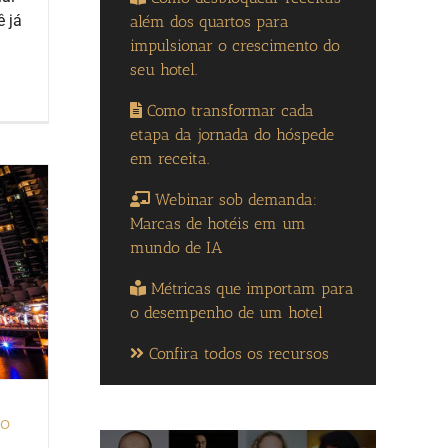
ê já
além dos quartos para
impulsionar o crescimento do
seu hotel.
Como transformar cada
etapa da jornada do hóspede
em receita.
Webinar sob demanda:
Marcas de hotéis em um
mundo de IA
Métricas que importam para
o desempenho de um hotel
Confira todos os recursos
ão