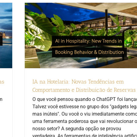
as
IA na Hotelaria: Novas Tendências em
Comportamento e Distribuição de Reservas
em
O que você pensou quando o ChatGPT foi lança
Talvez você estivesse no grupo dos "gadgets leg
mas inúteis". Ou você o viu imediatamente com
uma ferramenta poderosa que vai revolucionar 
nosso setor? A segunda opção se provou
verdadeira. As ferramentas de inteligência artific