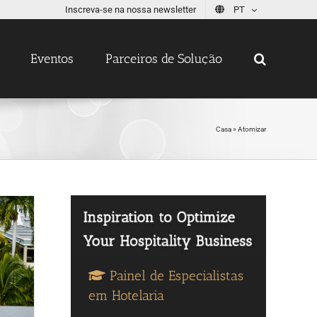
Inscreva-se na nossa newsletter
PT
Eventos
Parceiros de Solução
Casa
»
Atomizar
Painel de Especialistas
em Hotelaria