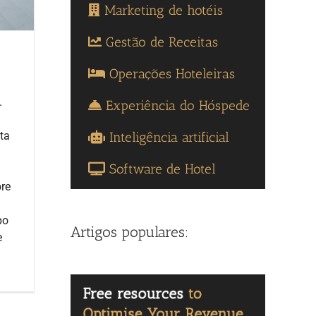
Marketing de hotéis
Gestão de Receitas
Operações Hoteleiras
.
Experiência do Hóspede
Inteligência artificial
ta
Software de Hotel
re
po
Artigos populares:
e