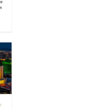
ue
am
o