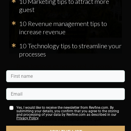
10 Marketing tips to attract more
guest
10 Revenue management tips to
increase revenue
10 Technology tips to streamline your
processes
Datos hoteleros en tiempo real: el secreto
para una fijación de precios más
inteligente
La demanda hotelera puede cambiar en un
instante. Una tormenta repentina, un concierto
con entradas agotadas, una huelga o una
Yes, I would like to receive the newsletter from Revfine.com. By
submitting your details, you confirm that you agree to the storing
nueva ruta de vuelo pueden reconfigurar los
and processing of your data by Revfine.com as described in our
Privacy Policy
.
patrones de reserva más rápido de lo que
cualquier informe estático puede seguir. Para