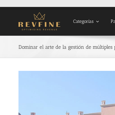
Skip
to
content
Categorías
Pa
Dominar el arte de la gestión de múltiples
View
Larger
Image