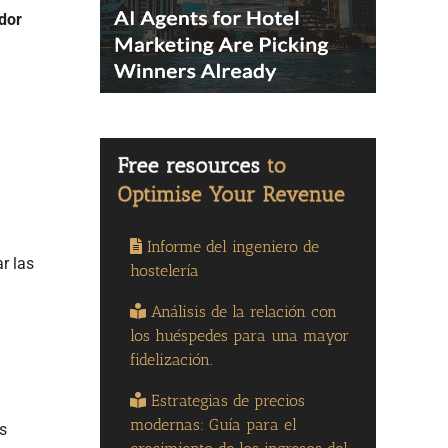
edor
Informe del ingeniero de
r las
hostelería
Análisis de la relación con
los huéspedes para una mayor
fidelización.
Estrategias de precios
modernas: Guía para el
es