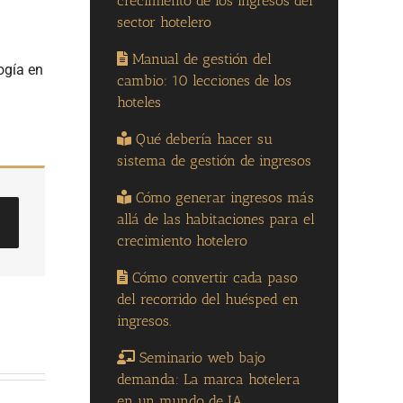
crecimiento de los ingresos del
sector hotelero
Manual de gestión del
ogía en
cambio: 10 lecciones de los
hoteles
Qué debería hacer su
sistema de gestión de ingresos
Cómo generar ingresos más
allá de las habitaciones para el
crecimiento hotelero
Cómo convertir cada paso
del recorrido del huésped en
ingresos.
Seminario web bajo
demanda: La marca hotelera
en un mundo de IA