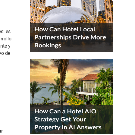
s: es
rrollo
nte y
vo de
ar