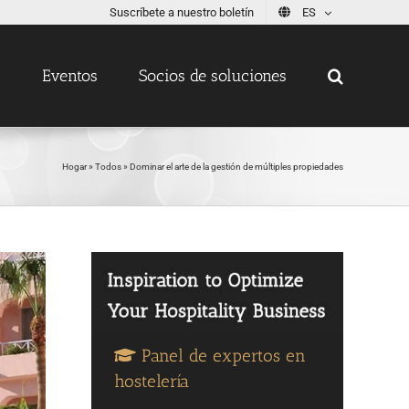
Suscríbete a nuestro boletín
ES
s
Eventos
Socios de soluciones
Hogar
»
Todos
»
Dominar el arte de la gestión de múltiples propiedades
Panel de expertos en
hostelería