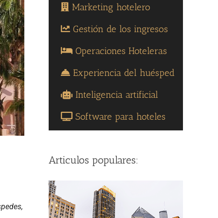
Marketing hotelero
Gestión de los ingresos
Operaciones Hoteleras
Experiencia del huésped
Inteligencia artificial
Software para hoteles
Articulos populares:
spedes,