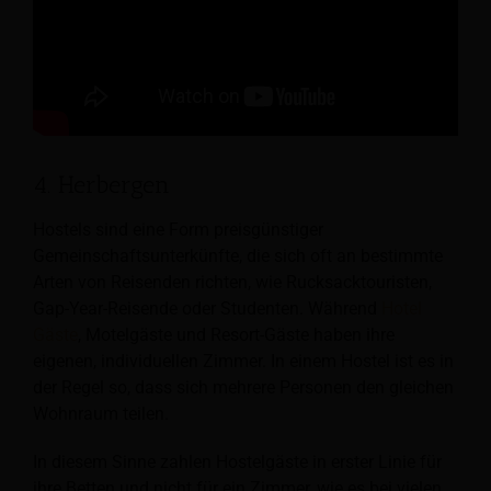
4. Herbergen
Hostels sind eine Form preisgünstiger
Gemeinschaftsunterkünfte, die sich oft an bestimmte
Arten von Reisenden richten, wie Rucksacktouristen,
Gap-Year-Reisende oder Studenten. Während
Hotel
Gäste
, Motelgäste und
Resort-Gäste haben ihre
eigenen, individuellen Zimmer. In einem Hostel ist es in
der Regel so, dass sich mehrere Personen den gleichen
Wohnraum teilen.
In diesem Sinne zahlen Hostelgäste in erster Linie für
ihre Betten und nicht für ein Zimmer, wie es bei vielen