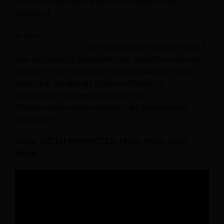
Komfort in der Regel direkt vom Parkplatz aus
erreichbar.
In dem "
Bedeutung von Motels: Die Rolle von Motels in
der Branche verstehen
In diesem Artikel können Sie auf
eine umfassende Moteldefinition zugreifen, wertvolle
Einblicke in die Geschichte der Motelbranche lesen,
mehr über die aktuelle Rolle von Motels im
Gastgewerbe erfahren und einige der
Technologielösungen erkunden, die Motelbesitzer
verwenden.
Video: ARTEN VON HOTELS: Motel, Flotel, Rotel,
Boatel