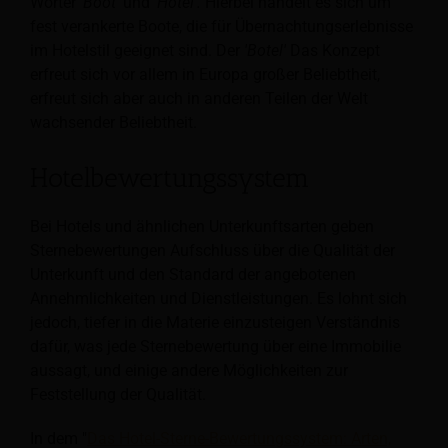
Wörter
'Boot'
und
'Hotel'.
Hierbei handelt es sich um
fest verankerte Boote, die für Übernachtungserlebnisse
im Hotelstil geeignet sind. Der
'Botel'
Das Konzept
erfreut sich vor allem in Europa großer Beliebtheit,
erfreut sich aber auch in anderen Teilen der Welt
wachsender Beliebtheit.
Hotelbewertungssystem
Bei Hotels und ähnlichen Unterkunftsarten geben
Sternebewertungen Aufschluss über die Qualität der
Unterkunft und den Standard der angebotenen
Annehmlichkeiten und Dienstleistungen. Es lohnt sich
jedoch, tiefer in die Materie einzusteigen
Verständnis
dafür, was jede Sternebewertung über eine Immobilie
aussagt, und einige andere Möglichkeiten zur
Feststellung der Qualität.
In dem "
Das Hotel-Sterne-Bewertungssystem: Arten,