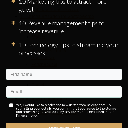
10 Marketing tips to attract more
Unterkunft mit Service
guest
Unterkunft ohne Service
11 Unterkunftsarten im Gastgewerbe
10 Revenue management tips to
Hotels
increase revenue
Resorts
Motels
10 Technology tips to streamline your
Herbergen
Bed & Breakfasts
processes
Gasthäuser
Ferienhäuser
Wohnungen
Kabinen
Chalets
Boote und „Botels“
Hotelbewertungssystem
Erfahren Sie mehr über die Hotelbranche
Yes, I would like to receive the newsletter from Revfine.com. By
submitting your details, you confirm that you agree to the storing
Hotelzimmertypen verstehen
and processing of your data by Revfine.com as described in our
Privacy Policy
.