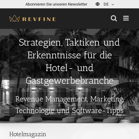
Skip
Abonnieren Sie unseren Newsletter
DE
to
content
Strategien, Taktiken und
Erkenntnisse für die
Hotel- und
Gastgewerbebranche
Revenue Management, Marketing,
Technologie und Software-Tipps
Hotelmagazin