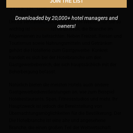
JOIN THE LIST
Was ist die Hotellerie?
Downloaded by 20,000+ hotel managers and
Um zu verstehen, warum eine Hotel-Website für Sie so
owners!
wichtig ist
Hotellerie
ist es sinnvoll, die Branche im
Allgemeinen zu betrachten. Neben Freizeit, Reisen und
Tourismus sowie Nahrungsmitteln und Getränken
gehört die Hotellerie zum Gastgewerbe. Konkret
handelt es sich bei der Hotelbranche um den
Gastgewerbebereich, der sich hauptsächlich mit der
Beherbergung befasst.
Natürlich bieten die meisten Hotels auch andere
Gastgewerbedienstleistungen an, wie zum Beispiel
Hotelrestaurants, Spas, Fitnessstudios und mehr. Ihr
Hauptzweck ist jedoch die Bereitstellung von
Übernachtungsmöglichkeiten für die Bevölkerung. Der
Die Hotelbranche ist eine alte und angesehene
Branche, die einen großen Teil der Weltwirtschaft