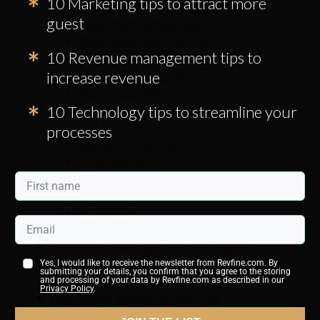
10 Marketing tips to attract more
Direktbuchungsfunktion
guest
Klare Hotelinformationen
Mobilfreundliches Design
10 Revenue management tips to
Website-Geschwindigkeit
increase revenue
Klares Hotel-Branding
Hochwertige Bilder
10 Technology tips to streamline your
7 großartige Beispiele für Hotel-Websites
La Mamounia
processes
Gramercy Park Hotel
Badrutt’s Palace
DDD Hotel
Casa Angelina
Astra Suites
Hotel June
Mehr Buchungen über Ihre Hotel-Website
Social-Media-Marketing-Verbindung zu Hotel-
Yes, I would like to receive the newsletter from Revfine.com. By
submitting your details, you confirm that you agree to the storing
Websites
and processing of your data by Revfine.com as described in our
Privacy Policy
.
Hoteldesign: Warum es wichtig ist