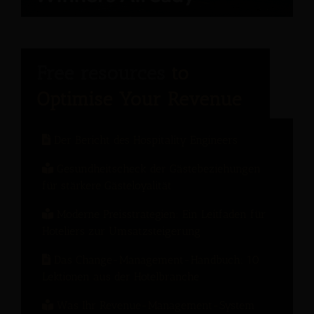
Der Bericht des Hospitality Engineers
Gesundheitscheck der Gästebeziehungen
für stärkere Gästeloyalität
Moderne Preisstrategien: Ein Leitfaden für
Hoteliers zur Umsatzsteigerung
Das Change-Management-Handbuch: 10
Lektionen aus der Hotelbranche
Was Ihr Revenue-Management-System