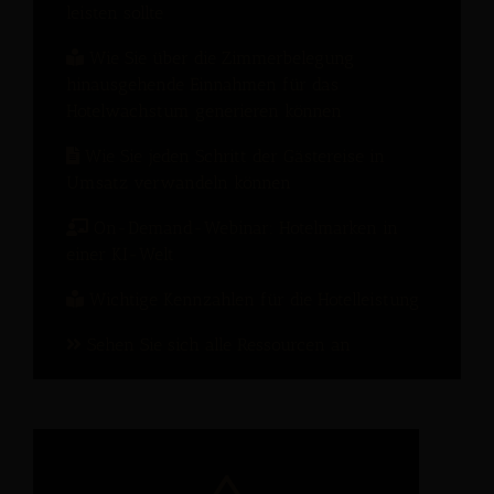
leisten sollte
Wie Sie über die Zimmerbelegung
hinausgehende Einnahmen für das
Hotelwachstum generieren können
Wie Sie jeden Schritt der Gästereise in
Umsatz verwandeln können
On-Demand-Webinar: Hotelmarken in
einer KI-Welt
Wichtige Kennzahlen für die Hotelleistung
Sehen Sie sich alle Ressourcen an