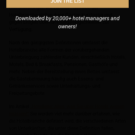
temporärer Gästeunterkünfte und damit verbundener
JOIN THE LIST
Dienstleistungen konzentriert. Betriebe der
Hotelbranche stellen ihren Gästen kurzfristig und
Downloaded by 20,000+ hotel managers and
gegen Entgelt Übernachtungsmöglichkeiten zur
owners!
Verfügung.
Nach den gängigsten Definitionen umfasst die
Hotelbranche alle Formen der vorübergehenden
Unterbringung zahlender Kunden, einschließlich Hotels,
Motels, Bed & Breakfasts, Pensionen, Gasthöfe und
mehr. Neben der Bereitstellung eines Bettes umfasst
die Gästebetreuung häufig auch Essens- und
Getränkeservices sowie Unterhaltungs- und
Freizeitangebote.
Im Artikel
„Hotellerie: Alles, was Sie über Hotels wissen
müssen!“
Sie werden viel mehr darüber erfahren, wie
die Hotelbranche definiert wird, die verschiedenen Arten
von Unterkünften, die unter diese Definition fallen,