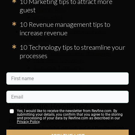
10 Marketing tips to attract more
Franchise-Hotel
guest
Geführtes Hotel
Eigenes Hotel
10 Revenue management tips to
Welche Pflichten haben Hotelbesitzer?
increase revenue
General Manager: Die rechte Hand eines
Hotelbesitzers
10 Technology tips to streamline your
Leitfaden für Hotelbesitzer zu technologischen
Fortschritten für verschiedene Abteilungen
processes
Front-Office-Technologie
Restaurant-Technologie
Haushaltstechnik
Wie Hotelbesitzer Personalengpässe beheben
können
Was ist die Hotellerie?
Yes, I would like to receive the newsletter from Revfine.com. By
submitting your details, you confirm that you agree to the storing
and processing of your data by Revfine.com as described in our
Die Hotelbranche beschreibt einen Teilbereich der
Privacy Policy
.
Dienstleistungsbranche, der sich auf die Bereitstellung